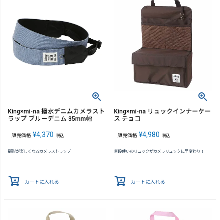
King×mi-na 撥水デニムカメラスト
King×mi-na リュックインナーケー
ラップ ブルーデニム 35mm幅
ス チョコ
¥
4,370
¥
4,980
販売価格
販売価格
税込
税込
撮影が楽しくなるカメラストラップ
普段使いのリュックがカメラリュックに早変わり！
カートに入れる
カートに入れる