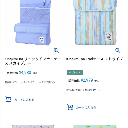
King×mi-na リュックインナーケー
King×mi-na iPadケース ストライプ
ス スカイブルー
¥
4,980
タブレット
販売価格
税込
¥
2,979
販売価格
税込
普段使いのリュックがカメラリュックに早変わり！
持ち運びが楽しくなるipadケース
カートに入れる
カートに入れる