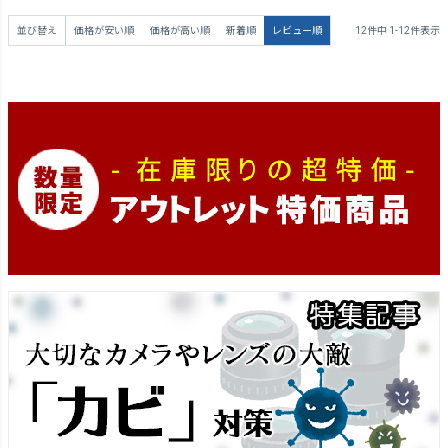
並び替え
価格が安い順
価格が高い順
新着順
レビュー順
12
件中
1
-
12
件表示