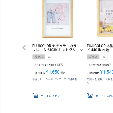
FUJICOLOR ナチュラルカラー
FUJICOLOR
フレーム 2403K ミントグリーン
ド 4401K 木地
ガラス
2L
ガラス
2L
¥
1,870
¥
1
メーカー希望小売価格
メーカー希望小売価格
¥
1,650
¥
1,54
販売価格
税込
販売価格
やさしいカラーがインテリアに馴染む
天然木を使用、木目
ンド
カートに入れる
カートに入れ