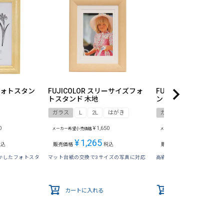
製フォトスタン
FUJICOLOR スリーサイズフォ
FUJICOLOR メタ
トスタンド 木地
ンド 5401K
ガラス
L
2L
はがき
ガラス
2L
0
¥
1,650
¥
2,420
メーカー希望小売価格
メーカー希望小売価格
¥
1,265
¥
2,200
税込
販売価格
税込
販売価格
税込
かしたフォトスタ
マット台紙の交換で3サイズの写真に対応
高級感あふれるメタルフォ
カートに入れる
カートに入れる