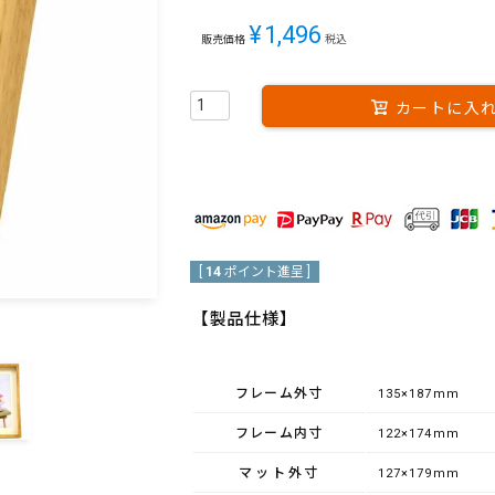
¥
1,496
販売価格
税込
カートに入
[
14
ポイント進呈 ]
【製品仕様】
フレーム外寸
135×187mm
フレーム内寸
122×174mm
マット外寸
127×179mm