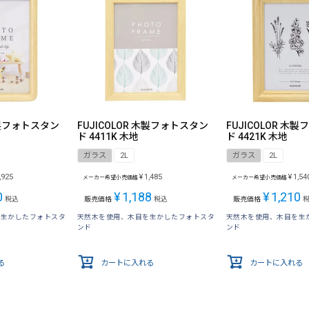
 木製フォトスタン
FUJICOLOR 木製フォトスタン
FUJICOLOR 木
ド 4411K 木地
ド 4421K 木地
ガラス
2L
ガラス
2L
,925
¥
1,485
¥
1,54
メーカー希望小売価格
メーカー希望小売価格
0
¥
1,188
¥
1,210
税込
販売価格
税込
販売価格
を生かしたフォトスタ
天然木を使用、木目を生かしたフォトスタ
天然木を使用、木目を生
ンド
ンド
る
カートに入れる
カートに入れる