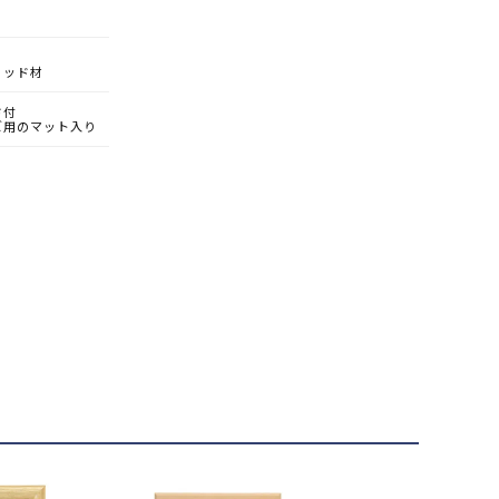
ウッド材
ド付
ズ用のマット入り