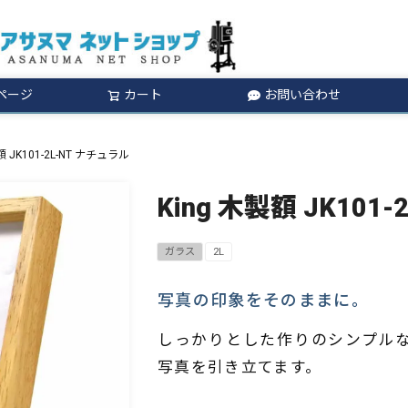
ページ
カート
お問い合わせ
検索
額 JK101-2L-NT ナチュラル
King 木製額 JK101
ガラス
2L
写真の印象をそのままに。
しっかりとした作りのシンプル
写真を引き立てます。