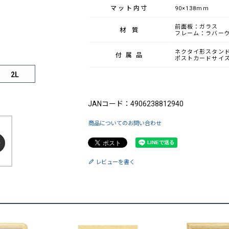
マット内寸
90×138mm
前面板：ガラス
材質
フレーム：ラバー
ネクタイ形スタン
付属品
ポストカードサイ
2L
ブランド：King（キング）
JANコード：4906238812940
商品についてのお問い合わせ
レビューを書く