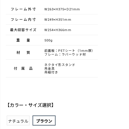
フレーム外寸
W263×H375×D21mm
フレーム内寸
W249×H351mm
最大収容サイズ
W254×H366mm
重量
500g
前面板：PETシート（1mm厚）
材質
フレーム：ラバーウッド材
ネクタイ形スタンド
付属品
吊金具
吊紐付き
【カラー・サイズ選択】
ナチュラル
ブラウン