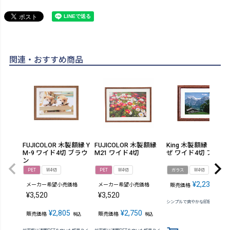
関連・おすすめ商品
FUJICOLOR 木製額縁 Y
FUJICOLOR 木製額縁
King 木製額縁 すずか
M-9 ワイド4切 ブラウ
M21 ワイド4切
ぜ ワイド4切 ブラウ
ン
PET
W4切
PET
W4切
ガラス
W4切
¥
2,233
メーカー希望小売価格
メーカー希望小売価格
販売価格
税込
¥
3,520
¥
3,520
シンプルで爽やかな印象の木製額
¥
2,805
¥
2,750
販売価格
販売価格
税込
税込