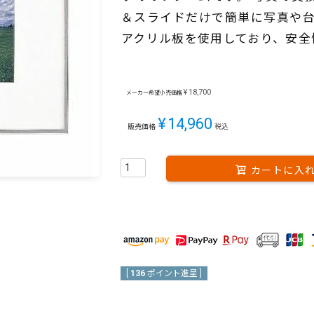
＆スライドだけで簡単に写真や台
アクリル板を使用しており、安全
¥
18,700
メーカー希望小売価格
¥
14,960
販売価格
税込
カートに入
[
136
ポイント進呈 ]