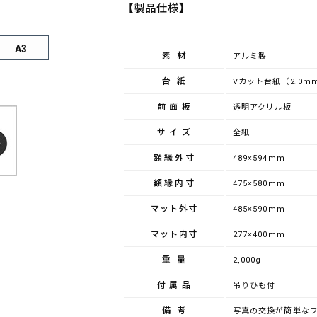
【製品仕様】
A3
素材
アルミ製
台紙
Vカット台紙（2.0m
前面板
透明アクリル板
サイズ
全紙
額縁外寸
489×594mm
額縁内寸
475×580mm
マット外寸
485×590mm
マット内寸
277×400mm
重量
2,000g
付属品
吊りひも付
備考
写真の交換が簡単な