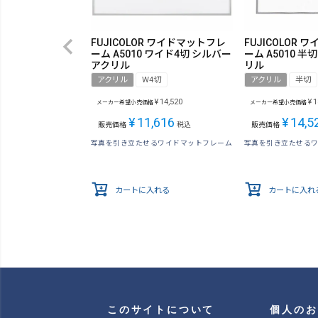
FUJICOLOR ワイドマットフレ
FUJICOLOR
ーム A5010 ワイド4切 シルバー
ーム A5010 半
アクリル
リル
アクリル
W4切
アクリル
半切
¥
14,520
¥
1
メーカー希望小売価格
メーカー希望小売価格
¥
11,616
¥
14,5
販売価格
税込
販売価格
写真を引き立たせるワイドマットフレーム
写真を引き立たせる
カートに入れる
カートに入れ
このサイトについて
個人のお