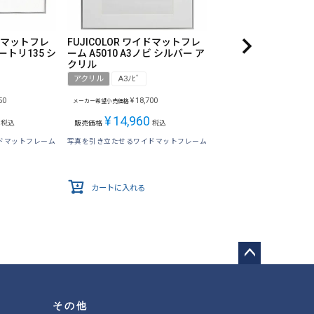
イドマットフレ
FUJICOLOR ワイドマットフレ
ートリ135 シ
ーム A5010 A3ノビ シルバー ア
クリル
アクリル
A3ﾉﾋﾞ
50
¥
18,700
メーカー希望小売価格
¥
14,960
税込
販売価格
税込
ドマットフレーム
写真を引き立たせるワイドマットフレーム
カートに入れる
ペー
ジト
ップ
その他