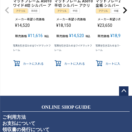
マットフレーム A5010
マットフレーム A5010
マットフレーム A501
ワイド4切 シルバー ア
半切 シルバー アクリ
全紙 シルバー アクリ
クリル
ル
ル
アクリル
W4切
アクリル
半切
アクリル
全紙
メーカー希望小売価格
メーカー希望小売価格
メーカー希望小売価格
¥
14,520
¥
18,150
¥
23,650
¥
11,616
¥
14,520
¥
18,920
販売価格
販売価格
販売価格
税込
税込
税込
写真を引き立たせるワイドマットフ
写真を引き立たせるワイドマットフ
写真を引き立たせるワイドマット
レーム
レーム
レーム
カートに入れる
カートに入れる
カートに入れる
ペー
ジト
ONLINE SHOP GUIDE
ップ
ご利用方法
へ
お支払について
領収書の発行について