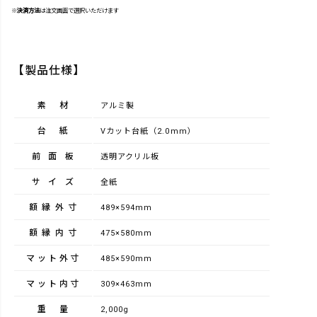
※
決済方法
は注文画面で選択いただけます
【製品仕様】
素材
アルミ製
台紙
Vカット台紙（2.0mm）
前面板
透明アクリル板
サイズ
全紙
額縁外寸
489×594mm
額縁内寸
475×580mm
マット外寸
485×590mm
マット内寸
309×463mm
重量
2,000g