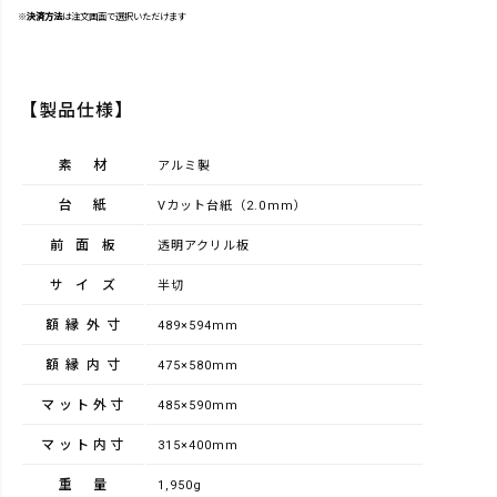
※
決済方法
は注文画面で選択いただけます
【製品仕様】
素材
アルミ製
台紙
Vカット台紙（2.0mm）
前面板
透明アクリル板
サイズ
半切
額縁外寸
489×594mm
額縁内寸
475×580mm
マット外寸
485×590mm
マット内寸
315×400mm
重量
1,950g