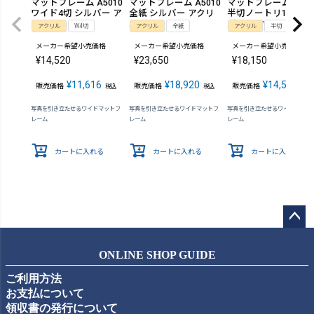
マットフレーム A5010
マットフレーム A5010
マットフレーム A501
ワイド4切 シルバー ア
全紙 シルバー アクリ
半切ノートリ135 シ
クリル
ル
バー アクリル
アクリル
W4切
アクリル
全紙
アクリル
半切
メーカー希望小売価格
メーカー希望小売価格
メーカー希望小売価格
¥
14,520
¥
23,650
¥
18,150
¥
11,616
¥
18,920
¥
14,520
販売価格
販売価格
販売価格
税込
税込
税込
写真を引き立たせるワイドマットフ
写真を引き立たせるワイドマットフ
写真を引き立たせるワイドマット
レーム
レーム
レーム
カートに入れる
カートに入れる
カートに入れる
ペー
ジト
ONLINE SHOP GUIDE
ップ
ご利用方法
へ
お支払について
領収書の発行について