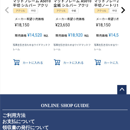
マットフレーム A5010
マットフレーム A5010
マットフレーム A501
半切 シルバー アクリ
全紙 シルバー アクリ
半切ノートリ135 シ
ル
ル
バー アクリル
アクリル
半切
アクリル
全紙
アクリル
半切
メーカー希望小売価格
メーカー希望小売価格
メーカー希望小売価格
¥
18,150
¥
23,650
¥
18,150
¥
14,520
¥
18,920
¥
14,520
販売価格
販売価格
販売価格
税込
税込
税込
写真を引き立たせるワイドマットフ
写真を引き立たせるワイドマットフ
写真を引き立たせるワイドマット
レーム
レーム
レーム
カートに入れる
カートに入れる
カートに入れる
ペー
ジト
ONLINE SHOP GUIDE
ップ
ご利用方法
へ
お支払について
領収書の発行について