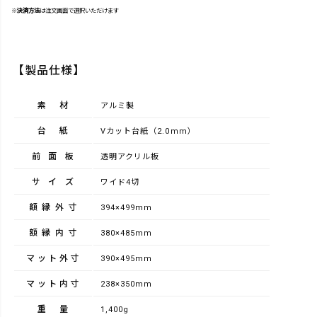
※
決済方法
は注文画面で選択いただけます
【製品仕様】
素材
アルミ製
台紙
Vカット台紙（2.0mm）
前面板
透明アクリル板
サイズ
ワイド4切
額縁外寸
394×499mm
額縁内寸
380×485mm
マット外寸
390×495mm
マット内寸
238×350mm
重量
1,400g