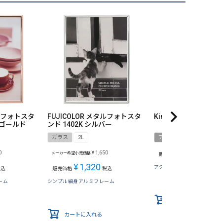
タルフォトスタ
FUJICOLOR メタルフォトスタ
King アクリルフレーム
クゴールド
ンド 1402K シルバー
ガラス
2L
アクリル
2L
¥
2,090
0
¥
1,650
メーカー希望小売価格
販売価格
税込
¥
1,320
アクリル製フォトフレーム
税込
販売価格
税込
ーム
シンプル細身アルミフレーム
カートに入れる
カートに入れる