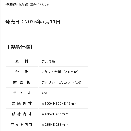
※
決済方法
は注文画面で選択いただけます
発売日：2025年7月11日
【製品仕様】
素材
アルミ製
台紙
Vカット台紙（2.0mm）
前面板
アクリル（UVカット仕様）
サイズ
4切
額縁外寸
W500×H500×D19mm
額縁内寸
W485×H485mm
マット内寸
W288×D238mm