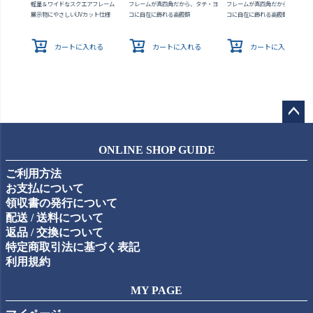
軽量＆ワイドなスクエアフレーム
フレームが真四角だから、タテ・ヨ
フレームが真四角だから、タテ・
展示物にやさしいUVカット仕様
コに自在に飾れる高級額
コに自在に飾れる高級額
カートに入れる
カートに入れる
カートに入れる
ペー
ジト
ONLINE SHOP GUIDE
ップ
ご利用方法
へ
お支払について
領収書の発行について
配送 / 送料について
返品 / 交換について
特定商取引法に基づく表記
利用規約
MY PAGE