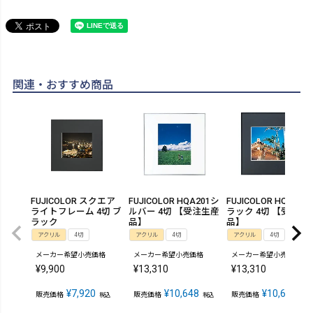
関連・おすすめ商品
FUJICOLOR スクエア
FUJICOLOR HQA201シ
FUJICOLOR HQA202
ライトフレーム 4切 ブ
ルバー 4切 【受注生産
ラック 4切 【受注生
ラック
品】
品】
アクリル
4切
アクリル
4切
アクリル
4切
メーカー希望小売価格
メーカー希望小売価格
メーカー希望小売価格
¥
9,900
¥
13,310
¥
13,310
¥
7,920
¥
10,648
¥
10,648
販売価格
販売価格
販売価格
税込
税込
税込