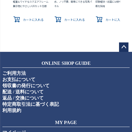
軽量＆ワイドなスクエアフレーム
水、ノリ不要、簡単にできる写真パ
印象軽快！前面には安全なアクリ
展示物にやさしいUVカット仕様
ネル
板を採用
カートに入れる
カートに入れる
カートに入れる
ペー
ジト
ONLINE SHOP GUIDE
ップ
ご利用方法
へ
お支払について
領収書の発行について
配送 / 送料について
返品 / 交換について
特定商取引法に基づく表記
利用規約
MY PAGE