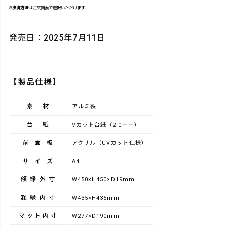
※
決済方法
は注文画面で選択いただけます
発売日：2025年7月11日
【製品仕様】
素材
アルミ製
台紙
Vカット台紙（2.0mm）
前面板
アクリル（UVカット仕様）
サイズ
A4
額縁外寸
W450×H450×D19mm
額縁内寸
W435×H435mm
マット内寸
W277×D190mm