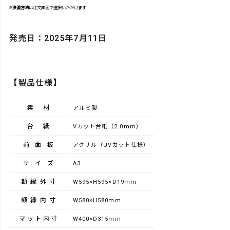
※
決済方法
は注文画面で選択いただけます
発売日：2025年7月11日
【製品仕様】
素材
アルミ製
台紙
Vカット台紙（2.0mm）
前面板
アクリル（UVカット仕様）
サイズ
A3
額縁外寸
W595×H595×D19mm
額縁内寸
W580×H580mm
マット内寸
W400×D315mm