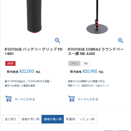
IFOOTAGE バッテリーグリップ PD
IFOOTAGE COBRA2 ラウンドベー
140H
ス一脚 RB-A300
NEW
アルミ
3段
¥
22,000
¥
20,900
販売価格
販売価格
税込
税込
最大140Wの高出力・27,000mAhの大容量！
伸長151cm/縮長61cm/質量1400g
屋外でも安定した電源を確保
円形ベース（直径30cm）で省スペース
カートに入れる
カートに入れる
並び替え
価格が安い順
価格が高い順
新着順
レビュー順