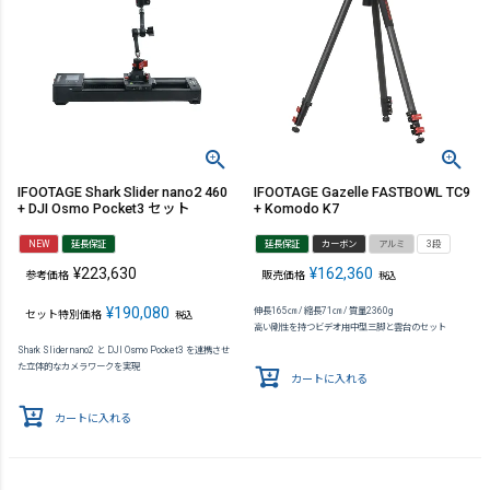
IFOOTAGE Shark Slider nano2 460
IFOOTAGE Gazelle FASTBOWL TC9
+ DJI Osmo Pocket3 セット
+ Komodo K7
NEW
延長保証
延長保証
カーボン
アルミ
3段
¥
223,630
¥
162,360
参考価格
販売価格
税込
¥
190,080
伸長165㎝ / 縮長71㎝ / 質量2360g
セット特別価格
税込
高い剛性を持つビデオ用中型三脚と雲台のセット
Shark Slider nano2 と DJI Osmo Pocket3 を連携させ
た立体的なカメラワークを実現
カートに入れる
カートに入れる