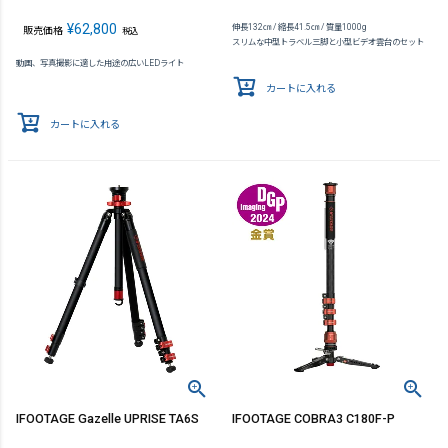
¥
62,800
伸長132㎝ / 縮長41.5㎝ / 質量1000g
販売価格
税込
スリムな中型トラベル三脚と小型ビデオ雲台のセット
動画、写真撮影に適した用途の広いLEDライト
カートに入れる
カートに入れる
IFOOTAGE Gazelle UPRISE TA6S
IFOOTAGE COBRA3 C180F-P