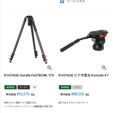
カートに入れる
IFOOTAGE Gazelle FASTBOWL TC9
IFOOTAGE ビデオ雲台 Komodo K7
延長保証
カーボン
3段
延長保証
アルミ
¥
92,070
¥
88,550
販売価格
販売価格
税込
税込
伸長165㎝ / 縮長71㎝ / 質量2360g
最大7kg までのカメラをサポート
ハーフボールのクイックリリース機構搭載の中型三脚