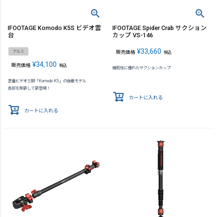
IFOOTAGE Komodo K5S ビデオ雲
IFOOTAGE Spider Crab サクション
台
カップ VS-146
¥
33,660
アルミ
販売価格
税込
¥
34,100
販売価格
税込
機密性に優れたサクションカップ
定番ビデオ三脚「Komodo K5」の後継モデル
各部を刷新して新登場！
カートに入れる
カートに入れる