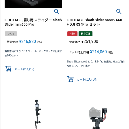
IFOOTAGE 撮影用スライダー Shark
IFOOTAGE Shark Slider nano2 660
Slider mini600 Pro
+ DJI RS4Pro セット
アルミ
NEW
延長保証
¥
346,830
¥
251,900
販売価格
参考価格
税込
¥
214,060
電動雲台とスライドモジュール、バックパックが付属す
セット特別価格
税込
るPROセット
Shark Slider nano2 と DJI RS4Pro を連携させた立体的
なカメラワークを実現
カートに入れる
カートに入れる