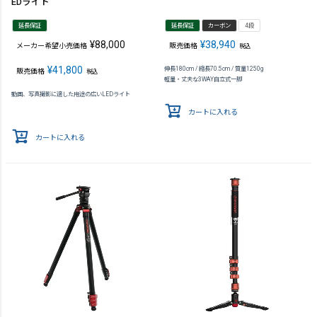
EDライト
延長保証
延長保証
カーボン
4段
¥
88,000
¥
38,940
メーカー希望小売価格
販売価格
税込
¥
41,800
伸長180cm / 縮長70.5cm / 質量1250g
販売価格
税込
軽量・丈夫な3WAY自立式一脚
動画、写真撮影に適した用途の広いLEDライト
カートに入れる
カートに入れる