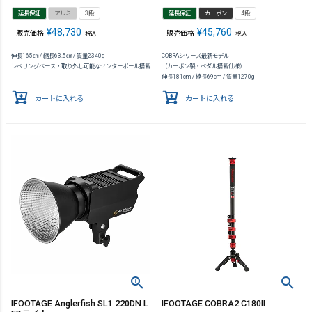
延長保証
アルミ
3段
延長保証
カーボン
4段
¥
48,730
¥
45,760
販売価格
販売価格
税込
税込
伸長165㎝ / 縮長63.5㎝ / 質量2340g
COBRAシリーズ最新モデル
レベリングベース・取り外し可能なセンターポール搭載
（カーボン製・ペダル搭載仕様）
伸長181cm / 縮長69cm / 質量1270g
カートに入れる
カートに入れる
IFOOTAGE Anglerfish SL1 220DN L
IFOOTAGE COBRA2 C180II