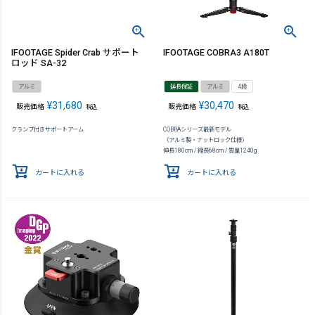
IFOOTAGE Spider Crab サポート
IFOOTAGE COBRA3 A180T
ロッド SA-32
アルミ
延長保証
アルミ
4段
¥
31,680
¥
30,470
販売価格
販売価格
税込
税込
クランプ付きサポートアーム
COBRAシリーズ最新モデル
（アルミ製・ナットロック仕様）
伸長180cm / 縮長68cm / 質量1240g
カートに入れる
カートに入れる