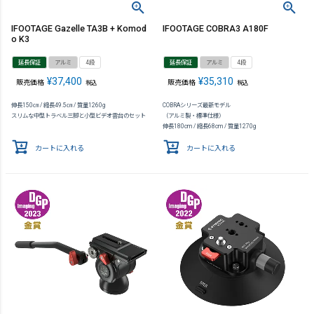
IFOOTAGE Gazelle TA3B + Komod
IFOOTAGE COBRA3 A180F
o K3
延長保証
アルミ
4段
延長保証
アルミ
4段
¥
37,400
¥
35,310
販売価格
販売価格
税込
税込
伸長150㎝ / 縮長49.5㎝ / 質量1260g
COBRAシリーズ最新モデル
スリムな中型トラベル三脚と小型ビデオ雲台のセット
（アルミ製・標準仕様）
伸長180cm / 縮長68cm / 質量1270g
カートに入れる
カートに入れる