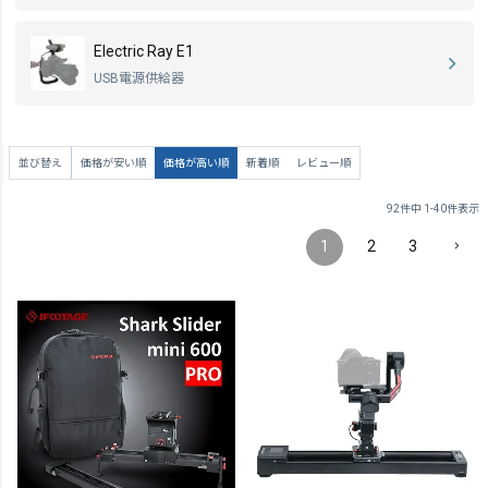
Electric Ray E1
USB電源供給器
並び替え
価格が安い順
価格が高い順
新着順
レビュー順
92
件中
1
-
40
件表示
1
2
3