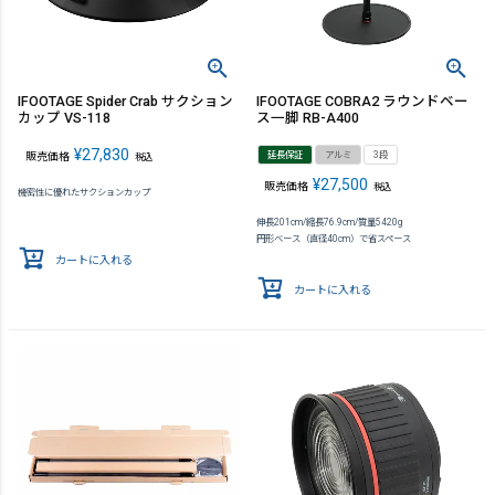
IFOOTAGE Spider Crab サクション
IFOOTAGE COBRA2 ラウンドベー
カップ VS-118
ス一脚 RB-A400
¥
27,830
延長保証
アルミ
3段
販売価格
税込
¥
27,500
販売価格
税込
機密性に優れたサクションカップ
伸長201cm/縮長76.9cm/質量5420g
円形ベース（直径40cm）で省スペース
カートに入れる
カートに入れる