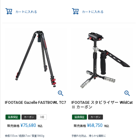
カートに入れる
カートに入れる
IFOOTAGE Gazelle FASTBOWL TC7
IFOOTAGE スタビライザー WildCat
Ⅲ カーボン
延長保証
カーボン
3段
延長保証
カーボン
¥
75,680
¥
68,750
販売価格
販売価格
税込
税込
伸長155㎝ / 縮長67㎝ / 質量1860g
手振れを防止、滑らかな撮影に