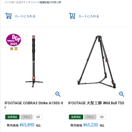
ハーフボールのクイックリリース機構搭載の中型三脚
カートに入れる
カートに入れる
IFOOTAGE COBRA3 Strike A150S-II
IFOOTAGE 大型三脚 Wild Bull T5S
I
延長保証
アルミ
3段
延長保証
アルミ
3段
¥
65,890
¥
65,230
販売価格
販売価格
税込
税込