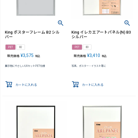
King ポスターフレーム B2 シル
King イレカエアートパネル(N) B3
バー
シルバー
PET
B2
PET
B3
¥
3,575
¥
3,410
販売価格
販売価格
税込
税込
展示物にやさしいUVカットPET仕様
写真、ポスター・イラスト等に
カートに入れる
カートに入れる