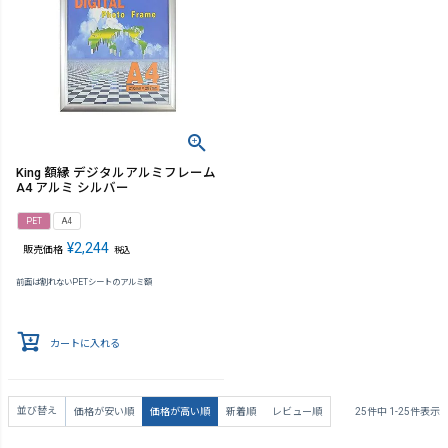
King 額縁 デジタルアルミフレーム
A4 アルミ シルバー
PET
A4
¥
2,244
販売価格
税込
前面は割れないPETシートのアルミ額
カートに入れる
並び替え
価格が安い順
価格が高い順
新着順
レビュー順
25
件中
1
-
25
件表示