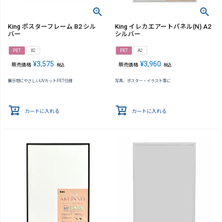
King ポスターフレーム B2 シル
King イレカエアートパネル(N) A2
バー
シルバー
PET
B2
PET
A2
¥
3,575
¥
3,960
販売価格
販売価格
税込
税込
展示物にやさしいUVカットPET仕様
写真、ポスター・イラスト等に
カートに入れる
カートに入れる