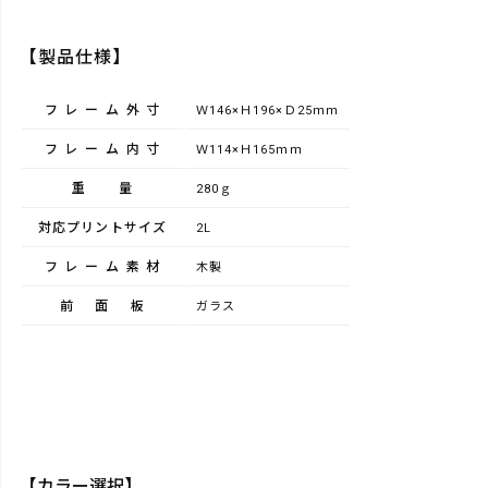
【製品仕様】
フレーム外寸
Ｗ146×Ｈ196×Ｄ25ｍｍ
フレーム内寸
Ｗ114×Ｈ165ｍｍ
重量
280ｇ
対応プリントサイズ
2L
フレーム素材
木製
前面板
ガラス
【カラー選択】