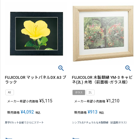
FUJICOLOR マットパネルDX A3 ブ
FUJICOLOR 木製額縁 YM-3 キャビ
ラック
ネ(2L) 木地（前面板-ガラス板）
A3
ガラス
2L
¥
5,115
¥
1,210
メーカー希望小売価格
メーカー希望小売価格
¥
4,092
¥
913
販売価格
販売価格
税込
税込
厚手Vカット台紙でさらにスマート
シンプル&ナチュラルな木製額縁（前面板ガラス）