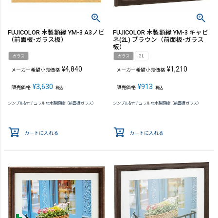
FUJICOLOR 木製額縁 YM-3 A3ノビ
FUJICOLOR 木製額縁 YM-3 キャビ
（前面板-ガラス板）
ネ(2L) ブラウン（前面板-ガラス
板）
ガラス
ガラス
2L
¥
4,840
¥
1,210
メーカー希望小売価格
メーカー希望小売価格
¥
3,630
¥
913
販売価格
販売価格
税込
税込
シンプル&ナチュラルな木製額縁（前面板ガラス）
シンプル&ナチュラルな木製額縁（前面板ガラス）
カートに入れる
カートに入れる