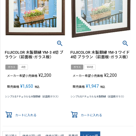
FUJICOLOR 木製額縁 YM-3 4切 ブ
FUJICOLOR 木製額縁 YM-3 ワイド
ラウン（前面板-ガラス板）
4切 ブラウン（前面板-ガラス板）
ガラス
4切
ガラス
W4切
¥
2,200
¥
2,200
メーカー希望小売価格
メーカー希望小売価格
¥
1,650
¥
1,947
販売価格
販売価格
税込
税込
シンプル&ナチュラルな木製額縁（前面板ガラス）
シンプル&ナチュラルな木製額縁（前面板ガラス）
カートに入れる
カートに入れる
並び替え
価格が安い順
価格が高い順
新着順
レビュー順