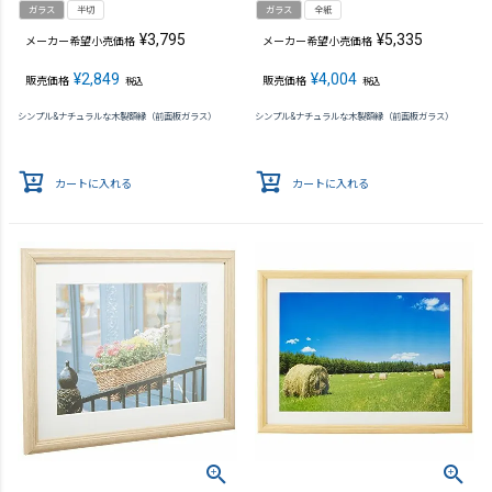
ガラス
半切
ガラス
全紙
¥
3,795
¥
5,335
メーカー希望小売価格
メーカー希望小売価格
¥
2,849
¥
4,004
販売価格
販売価格
税込
税込
シンプル&ナチュラルな木製額縁（前面板ガラス）
シンプル&ナチュラルな木製額縁（前面板ガラス）
カートに入れる
カートに入れる