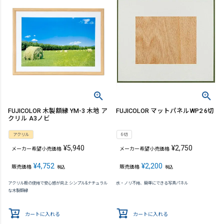
FUJICOLOR 木製額縁 YM-3 木地 ア
FUJICOLOR マットパネルWP2 6切
クリル A3ノビ
アクリル
6切
¥
5,940
¥
2,750
メーカー希望小売価格
メーカー希望小売価格
¥
4,752
¥
2,200
販売価格
販売価格
税込
税込
アクリル板の使用で安心感が向上 シンプル&ナチュラル
水・ノリ不用、簡単にできる写真パネル
な木製額縁
カートに入れる
カートに入れる