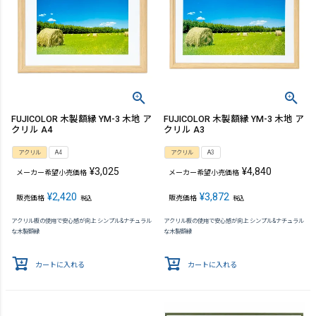
FUJICOLOR 木製額縁 YM-3 木地 ア
FUJICOLOR 木製額縁 YM-3 木地 ア
クリル A4
クリル A3
アクリル
A4
アクリル
A3
¥
3,025
¥
4,840
メーカー希望小売価格
メーカー希望小売価格
¥
2,420
¥
3,872
販売価格
販売価格
税込
税込
アクリル板の使用で安心感が向上 シンプル&ナチュラル
アクリル板の使用で安心感が向上 シンプル&ナチュラル
な木製額縁
な木製額縁
カートに入れる
カートに入れる