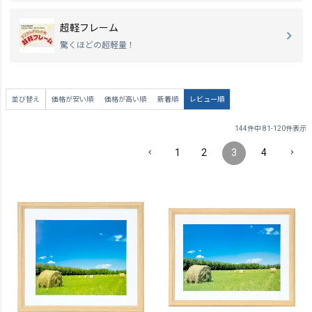
超軽フレーム
驚くほどの超軽量！
並び替え
価格が安い順
価格が高い順
新着順
レビュー順
144
件中
81
-
120
件表示
1
2
3
4