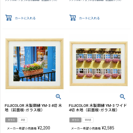
シンプル&ナチュラルな木製額縁（前面板ガラス）
シンプル&ナチュラルな木製額縁（前面板ガラス）
カートに入れる
カートに入れる
FUJICOLOR 木製額縁 YM-3 4切 木
FUJICOLOR 木製額縁 YM-3 ワイド
地（前面板-ガラス板）
4切 木地（前面板-ガラス板）
ガラス
4切
ガラス
W4切
¥
2,200
¥
2,585
メーカー希望小売価格
メーカー希望小売価格