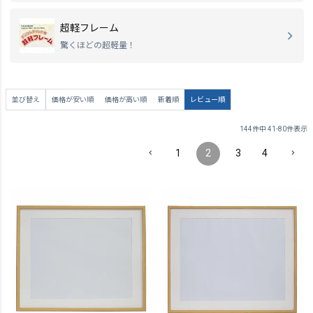
超軽フレーム
驚くほどの超軽量！
並び替え
価格が安い順
価格が高い順
新着順
レビュー順
144
件中
41
-
80
件表示
1
2
3
4