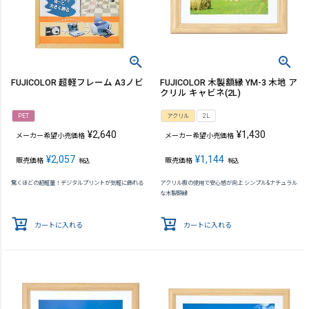
FUJICOLOR 超軽フレーム A3ノビ
FUJICOLOR 木製額縁 YM-3 木地 ア
クリル キャビネ(2L)
PET
アクリル
2L
¥
2,640
¥
1,430
メーカー希望小売価格
メーカー希望小売価格
¥
2,057
¥
1,144
販売価格
販売価格
税込
税込
驚くほどの超軽量！デジタルプリントが気軽に飾れる
アクリル板の使用で安心感が向上 シンプル&ナチュラル
な木製額縁
カートに入れる
カートに入れる