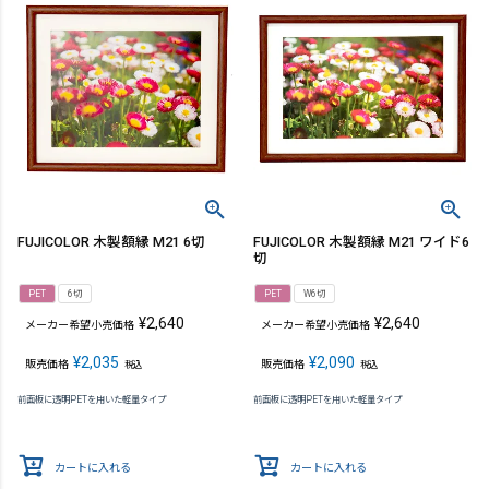
FUJICOLOR 木製額縁 M21 6切
FUJICOLOR 木製額縁 M21 ワイド6
切
PET
6切
PET
W6切
¥
2,640
¥
2,640
メーカー希望小売価格
メーカー希望小売価格
¥
2,035
¥
2,090
販売価格
販売価格
税込
税込
前面板に透明PETを用いた軽量タイプ
前面板に透明PETを用いた軽量タイプ
カートに入れる
カートに入れる