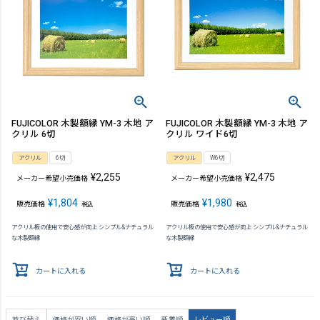
FUJICOLOR 木製額縁 YM-3 木地 ア
FUJICOLOR 木製額縁 YM-3 木地 ア
クリル 6切
クリル ワイド6切
アクリル
6切
アクリル
W6切
¥
2,255
¥
2,475
メーカー希望小売価格
メーカー希望小売価格
¥
1,804
¥
1,980
販売価格
販売価格
税込
税込
アクリル板の使用で安心感が向上 シンプル&ナチュラル
アクリル板の使用で安心感が向上 シンプル&ナチュラル
な木製額縁
な木製額縁
カートに入れる
カートに入れる
並び替え
価格が安い順
価格が高い順
新着順
レビュー順