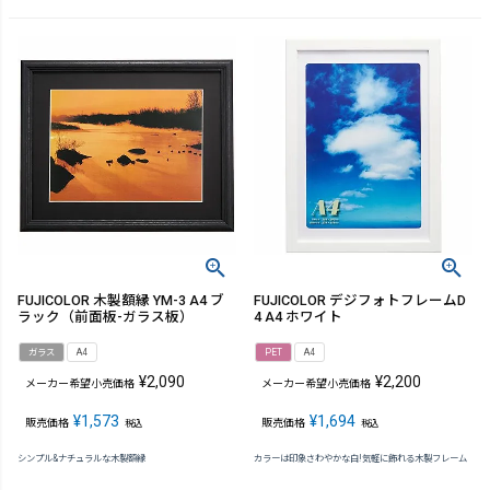
FUJICOLOR 木製額縁 YM-3 A4 ブ
FUJICOLOR デジフォトフレームD
ラック（前面板-ガラス板）
4 A4 ホワイト
ガラス
A4
PET
A4
¥
2,090
¥
2,200
メーカー希望小売価格
メーカー希望小売価格
¥
1,573
¥
1,694
販売価格
販売価格
税込
税込
シンプル&ナチュラルな木製額縁
カラーは印象さわやかな白!気軽に飾れる木製フレーム