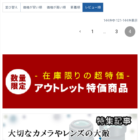
並び替え
価格が安い順
価格が高い順
新着順
レビュー順
144
件中
121
-
144
件表示
1
…
3
4