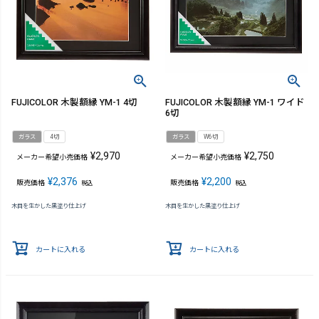
FUJICOLOR 木製額縁 YM-1 4切
FUJICOLOR 木製額縁 YM-1 ワイド
6切
ガラス
4切
ガラス
W6切
¥
2,970
¥
2,750
メーカー希望小売価格
メーカー希望小売価格
¥
2,376
¥
2,200
販売価格
販売価格
税込
税込
木目を生かした黒塗り仕上げ
木目を生かした黒塗り仕上げ
カートに入れる
カートに入れる