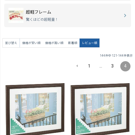
超軽フレーム
驚くほどの超軽量！
並び替え
価格が安い順
価格が高い順
新着順
レビュー順
144
件中
121
-
144
件表示
1
…
3
4