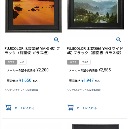
FUJICOLOR 木製額縁 YM-3 4切 ブ
FUJICOLOR 木製額縁 YM-3 ワイド
ラック（前面板-ガラス板）
4切 ブラック（前面板-ガラス板）
ガラス
4切
ガラス
W4切
¥
2,200
¥
2,585
メーカー希望小売価格
メーカー希望小売価格
¥
1,650
¥
1,947
販売価格
販売価格
税込
税込
シンプル&ナチュラルな木製額縁
シンプル&ナチュラルな木製額縁
カートに入れる
カートに入れる