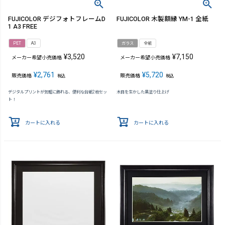
FUJICOLOR デジフォトフレームD
FUJICOLOR 木製額縁 YM-1 全紙
1 A3 FREE
PET
A3
ガラス
全紙
¥
3,520
¥
7,150
メーカー希望小売価格
メーカー希望小売価格
¥
2,761
¥
5,720
販売価格
販売価格
税込
税込
デジタルプリントが気軽に飾れる、便利な台紙2枚セッ
木目を生かした黒塗り仕上げ
ト！
カートに入れる
カートに入れる