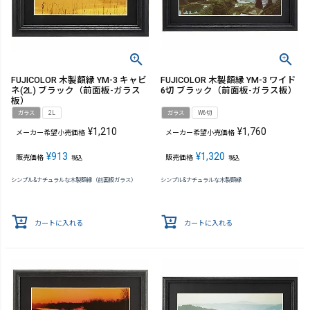
FUJICOLOR 木製額縁 YM-3 キャビ
FUJICOLOR 木製額縁 YM-3 ワイド
ネ(2L) ブラック（前面板-ガラス
6切 ブラック（前面板-ガラス板）
板）
ガラス
2L
ガラス
W6切
¥
1,210
¥
1,760
メーカー希望小売価格
メーカー希望小売価格
¥
913
¥
1,320
販売価格
販売価格
税込
税込
シンプル&ナチュラルな木製額縁（前面板ガラス）
シンプル&ナチュラルな木製額縁
カートに入れる
カートに入れる