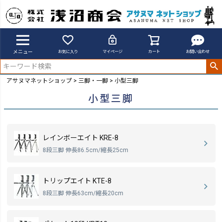
メニュー
お気に入り
マイページ
カート
お問い合わせ
アサヌマネットショップ
三脚・一脚
小型三脚
小型三脚
レインボーエイト KRE-8
8段三脚 伸長86.5cm/縮長25cm
トリップエイト KTE-8
8段三脚 伸長63cm/縮長20cm