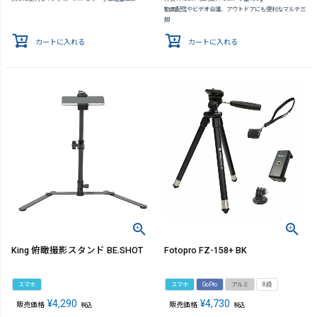
動画配信やビデオ会議、アウトドアにも便利なマルチ三
脚
カートに入れる
カートに入れる
King 俯瞰撮影スタンド BE.SHOT
Fotopro FZ-158+ BK
スマホ
スマホ
GoPro
アルミ
8段
¥
4,290
¥
4,730
販売価格
販売価格
税込
税込