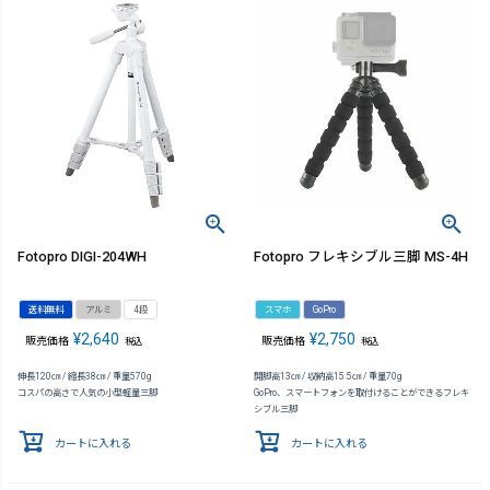
Fotopro DIGI-204WH
Fotopro フレキシブル三脚 MS-4H
送料無料
アルミ
4段
スマホ
GoPro
¥
2,640
¥
2,750
販売価格
販売価格
税込
税込
伸長120㎝ / 縮長38㎝ / 重量570g
開脚高13㎝ / 収納高15.5㎝ / 重量70g
コスパの高さで人気の小型軽量三脚
GoPro、スマートフォンを取付けることができるフレキ
シブル三脚
カートに入れる
カートに入れる