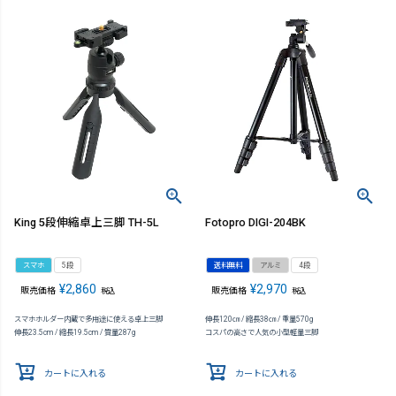
King 5段伸縮卓上三脚 TH-5L
Fotopro DIGI-204BK
スマホ
5段
送料無料
アルミ
4段
¥
2,860
¥
2,970
販売価格
販売価格
税込
税込
スマホホルダー内蔵で多用途に使える卓上三脚
伸長120㎝ / 縮長38㎝ / 重量570g
伸長23.5cm / 縮長19.5cm / 質量287g
コスパの高さで人気の小型軽量三脚
カートに入れる
カートに入れる