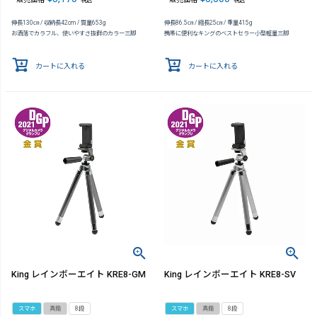
伸長130㎝ / 収納長42cm / 質量653g
伸長86.5㎝ / 縮長25㎝ / 重量415g
お洒落でカラフル、使いやすさ抜群のカラー三脚
携帯に便利なキングのベストセラー小型軽量三脚
カートに入れる
カートに入れる
King レインボーエイト KRE8-GM
King レインボーエイト KRE8-SV
スマホ
真鍮
8段
スマホ
真鍮
8段