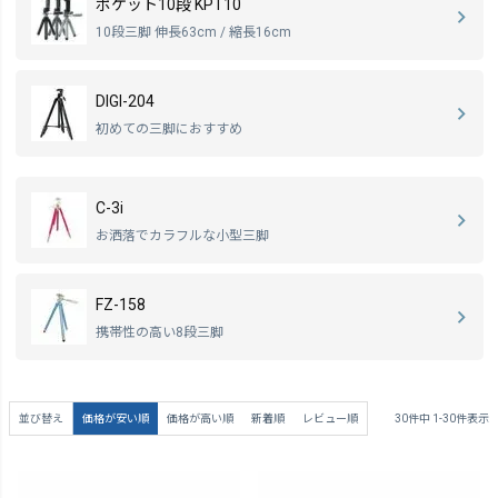
ポケット10段 KPT10
10段三脚 伸長63cm / 縮長16cm
DIGI-204
初めての三脚におすすめ
C-3i
お洒落でカラフルな小型三脚
FZ-158
携帯性の高い8段三脚
並び替え
価格が安い順
価格が高い順
新着順
レビュー順
30
件中
1
-
30
件表示