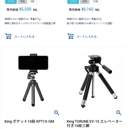
スマホ
真鍮
8段
スマホ
真鍮
10段
¥
5,500
¥
6,160
販売価格
販売価格
税込
税込
伸長86.5㎝ / 縮長25㎝ / 重量415g
伸長63㎝ / 縮長16cm / 重量425g
携帯に便利なキングのベストセラー小型軽量三脚
超小型でも伸長63㎝ 様々なシーンで大活躍！
カートに入れる
カートに入れる
King ポケット10段 KPT10-GM
King TORUNE EV-10 エレベーター
付き10段三脚