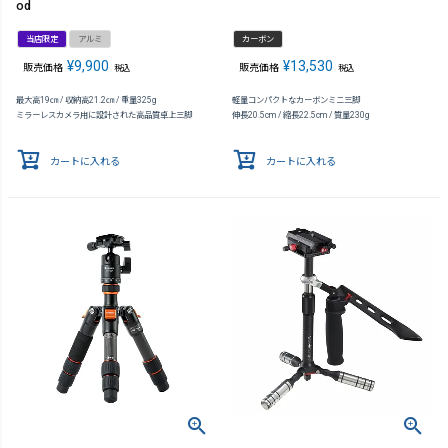
od
当店限定
アルミ
カーボン
¥
9,900
¥
13,530
販売価格
販売価格
税込
税込
最大高19㎝ / 収納高21.2㎝ / 重量325g
軽量コンパクトなカーボンミニ三脚
ミラーレスカメラ用に設計された高品質卓上三脚
伸長20.5cm / 縮長22.5cm / 質量230g
カートに入れる
カートに入れる