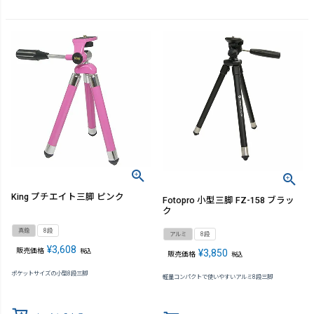
King プチエイト三脚 ピンク
Fotopro 小型三脚 FZ-158 ブラッ
ク
真鍮
8段
アルミ
8段
¥
3,608
販売価格
税込
¥
3,850
販売価格
税込
ポケットサイズの小型8段三脚
軽量コンパクトで使いやすいアルミ8段三脚