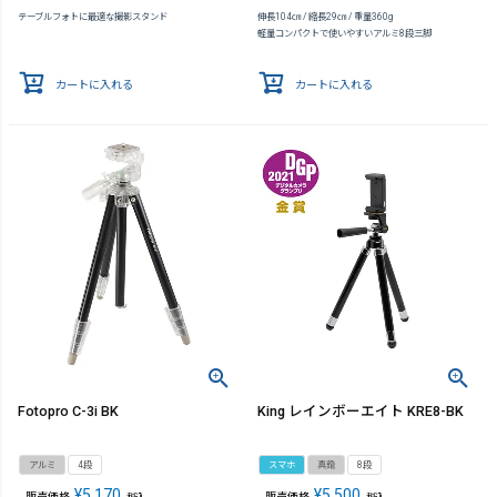
テーブルフォトに最適な撮影スタンド
伸長104㎝ / 縮長29㎝ / 重量360g
軽量コンパクトで使いやすいアルミ8段三脚
カートに入れる
カートに入れる
Fotopro C-3i BK
King レインボーエイト KRE8-BK
アルミ
4段
スマホ
真鍮
8段
¥
5,170
¥
5,500
販売価格
販売価格
税込
税込