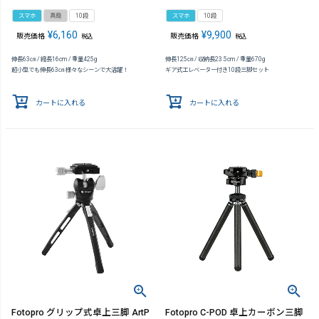
スマホ
真鍮
10段
スマホ
10段
¥
6,160
¥
9,900
販売価格
販売価格
税込
税込
伸長63㎝ / 縮長16cm / 重量425g
伸長125㎝ / 収納長23.5cm / 重量670g
超小型でも伸長63㎝ 様々なシーンで大活躍！
ギア式エレベーター付き10段三脚セット
カートに入れる
カートに入れる
Fotopro グリップ式卓上三脚 ArtP
Fotopro C-POD 卓上カーボン三脚