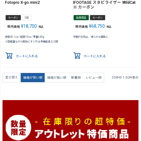
Fotopro X-go mini2
IFOOTAGE スタビライザー WildCat
Ⅲ カーボン
カーボン
3段
延長保証
カーボン
¥
18,700
¥
68,750
販売価格
販売価格
税込
税込
伸長45.1㎝ / 縮長19㎝ / 重量640g
手振れを防止、滑らかな撮影に
小型軽量ながら剛性にすぐれる多機能卓上三脚
カートに入れる
カートに入れる
並び替え
価格が安い順
価格が高い順
新着順
レビュー順
30
件中
1
-
30
件表示