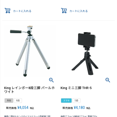
カートに入れる
カートに入れる
King レインボー8段三脚 パールホ
King ミニ三脚 THR-5
ワイト
真鍮
8段
スマホ
5段
¥
4,054
¥
4,180
販売価格
販売価格
税込
税込
携帯に便利なキングのベストセラー小型軽量三脚
伸長17.3㎝ / 収納高17.5㎝ / 重量150g