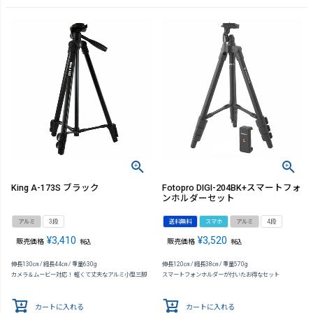
King A-173S ブラック
Fotopro DIGI-204BK+スマートフォ
ンホルダーセット
アルミ
3段
送料無料
スマホ
アルミ
4段
¥
3,410
¥
3,520
販売価格
販売価格
税込
税込
伸長130㎝ / 縮長44㎝ / 重量630g
伸長120㎝ / 縮長38㎝ / 重量570g
カメラ＆ムービー対応！ 軽くて丈夫なアルミ小型三脚
スマートフォンホルダーが付いたお得なセット
カートに入れる
カートに入れる