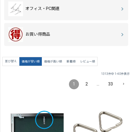
オフィス・PC関連
お買い得商品
並び替え
価格が安い順
価格が高い順
新着順
レビュー順
1313
件中
1
-
40
件表示
1
2
…
33