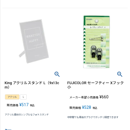
King アクリルスタンド L（9x13c
FUJICOLOR セーフティー Xフック
m）
小
¥
660
アクリル
L
メーカー希望小売価格
¥
517
販売価格
税込
¥
528
販売価格
税込
アクリル素材のシンプルなフォトスタンド
中空壁でも専用のプラグでガッチリ固定できます