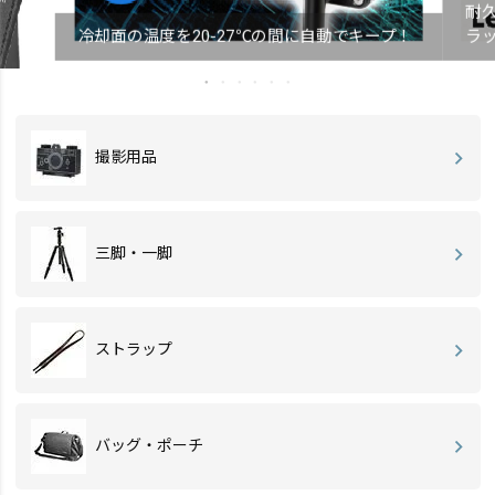
耐
冷却面の温度を20-27℃の間に自動でキープ！
ラ
撮影用品
三脚・一脚
ストラップ
バッグ・ポーチ