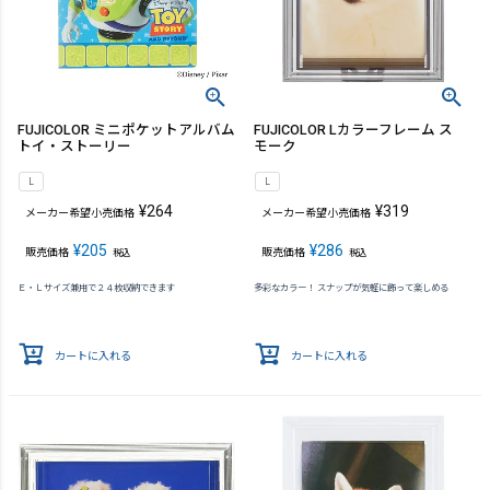
FUJICOLOR ミニポケットアルバム
FUJICOLOR Lカラーフレーム ス
トイ・ストーリー
モーク
L
L
¥
264
¥
319
メーカー希望小売価格
メーカー希望小売価格
¥
205
¥
286
販売価格
販売価格
税込
税込
Ｅ・Ｌサイズ兼用で２４枚収納できます
多彩なカラー！ スナップが気軽に飾って楽しめる
カートに入れる
カートに入れる