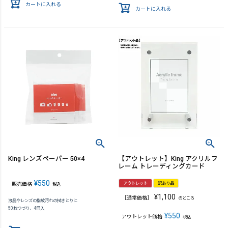
カートに入れる
カートに入れる
King レンズペーパー 50×4
【アウトレット】King アクリルフ
レーム トレーディングカード
¥
550
アウトレット
訳あり品
販売価格
税込
¥
1,100
［通常価格］
のところ
液晶やレンズの指紋汚れの拭きとりに
50枚つづり、4冊入
¥
550
アウトレット価格
税込