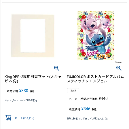
King DPR-2専用別売マット(大キャ
FUJICOLOR ポストカードアルバム
ビネ 角)
スティッチ＆エンジェル
¥
330
はがき
販売価格
税込
¥
440
メーカー希望小売価格
マットポートレートDPR-2専用
¥
346
販売価格
税込
カートに入れる
1冊に36枚！はがきサイズ専用アルバム