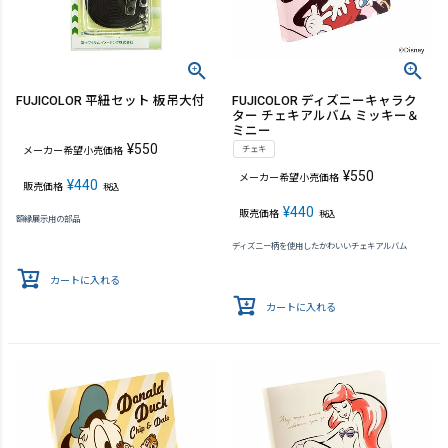
FUJICOLOR 平紐セット 板吊大付
FUJICOLOR ディズニーキャラク
ター チェキアルバム ミッキー＆
ミニー
¥
550
チェキ
メーカー希望小売価格
¥
550
メーカー希望小売価格
¥
440
販売価格
税込
¥
440
販売価格
税込
額縁展示用の部品
ディズニー柄を使用したかわいいチェキアルバム
カートに入れる
カートに入れる