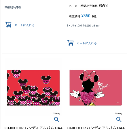
¥
693
メーカー希望小売価格
額縁展示用平紐
¥
550
販売価格
税込
カートに入れる
E・Lサイズが64枚収納できます
カートに入れる
FUJICOLOR ハンディアルバム HA4
FUJICOLOR ハンディアルバム HA4