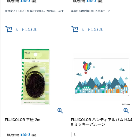
¥
550
¥
550
販売価格
販売価格
税込
税込
有効成分（ＢＣＡ）が常温で気化し、カビ防止します
写真の長期保存に適した接着テープ
カートに入れる
カートに入れる
FUJICOLOR 平紐 2m
FUJICOLOR ハンディアルバム HA4
0 ミッキーバルーン
¥
550
L
販売価格
税込