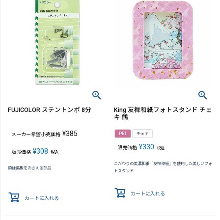
FUJICOLOR ステントンボ 8分
King 友禅和紙フォトスタンド チェ
キ 鶴
¥
385
PET
チェキ
メーカー希望小売価格
¥
330
販売価格
税込
¥
308
販売価格
税込
こだわりの美濃和紙「友禅染紙」を使用した美しいフォ
額縁裏板をおさえる部品
トスタンド
カートに入れる
カートに入れる