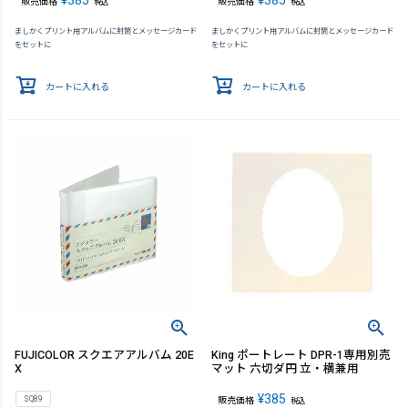
¥
385
¥
385
販売価格
販売価格
税込
税込
ましかくプリント用アルバムに封筒とメッセージカード
ましかくプリント用アルバムに封筒とメッセージカード
をセットに
をセットに
カートに入れる
カートに入れる
FUJICOLOR スクエアアルバム 20E
King ポートレート DPR-1専用別売
X
マット 六切ダ円 立・横兼用
¥
385
SQ89
販売価格
税込