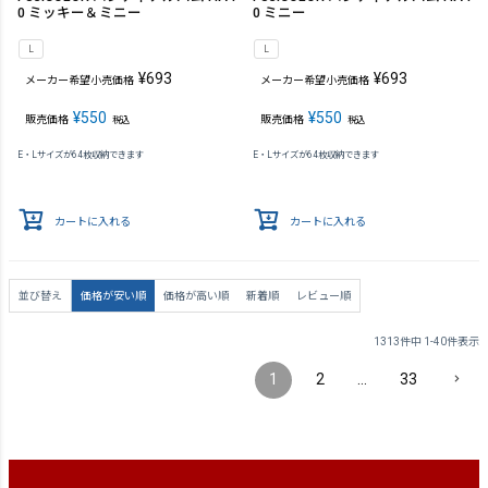
0 ミッキー＆ミニー
0 ミニー
L
L
¥
693
¥
693
メーカー希望小売価格
メーカー希望小売価格
¥
550
¥
550
販売価格
販売価格
税込
税込
E・Lサイズが64枚収納できます
E・Lサイズが64枚収納できます
カートに入れる
カートに入れる
並び替え
価格が安い順
価格が高い順
新着順
レビュー順
1313
件中
1
-
40
件表示
1
2
…
33