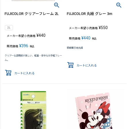
FUJICOLOR クリアーフレーム 2L
FUJICOLOR 丸紐 グレー 3m
¥
550
2L
メーカー希望小売価格
¥
440
メーカー希望小売価格
¥
440
販売価格
税込
¥
396
販売価格
税込
額縁展示用丸紐
クリアーな透明感が美しい、軽量・安全なお手軽フレー
ム。
カートに入れる
カートに入れる