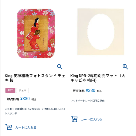
King 友禅和紙フォトスタンド チェ
King DPR-2専用別売マット（大
キ 桜
キャビネ 楕円)
¥
330
PET
チェキ
販売価格
税込
¥
330
販売価格
税込
マットポートレートDPR-2専用
こだわりの美濃和紙「友禅染紙」を使用した美しいフォ
トスタンド
カートに入れる
カートに入れる