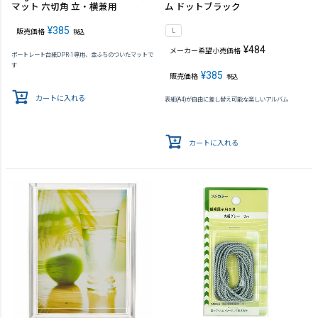
マット 六切角 立・横兼用
ム ドットブラック
¥
385
L
販売価格
税込
¥
484
メーカー希望小売価格
ポートレート台紙DPR-1専用、金ふちのついたマットで
す
¥
385
販売価格
税込
カートに入れる
表紙(A4)が自由に差し替え可能な楽しいアルバム
カートに入れる