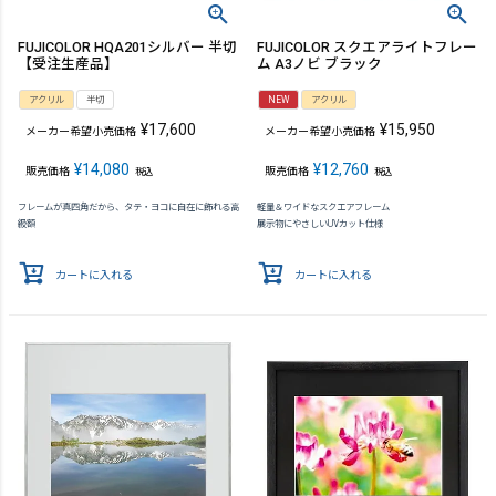
FUJICOLOR HQA201シルバー 半切
FUJICOLOR スクエアライトフレー
【受注生産品】
ム A3ノビ ブラック
アクリル
半切
NEW
アクリル
¥
17,600
¥
15,950
メーカー希望小売価格
メーカー希望小売価格
¥
14,080
¥
12,760
販売価格
販売価格
税込
税込
フレームが真四角だから、タテ・ヨコに自在に飾れる高
軽量＆ワイドなスクエアフレーム
級額
展示物にやさしいUVカット仕様
カートに入れる
カートに入れる