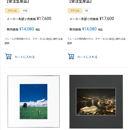
【受注生産品】
【受注生産品】
アクリル
半切
アクリル
A3
¥
17,600
¥
17,600
メーカー希望小売価格
メーカー希望小売価格
¥
14,080
¥
14,080
販売価格
販売価格
税込
税込
フレームが真四角だから、タテ・ヨコに自在に飾れる高
フレームが真四角だから、タテ・ヨコに自在に飾れる高
級額
級額
カートに入れる
カートに入れる