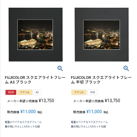
FUJICOLOR スクエアライトフレー
FUJICOLOR スクエアライトフレー
ム A3 ブラック
ム 半切 ブラック
NEW
アクリル
A3
アクリル
半切
¥
13,750
¥
13,750
メーカー希望小売価格
メーカー希望小売価格
¥
11,000
¥
11,000
販売価格
販売価格
税込
税込
軽量＆ワイドなスクエアフレーム
軽量＆ワイドなスクエアフレーム
展示物にやさしいUVカット仕様
展示物にやさしいUVカット仕様