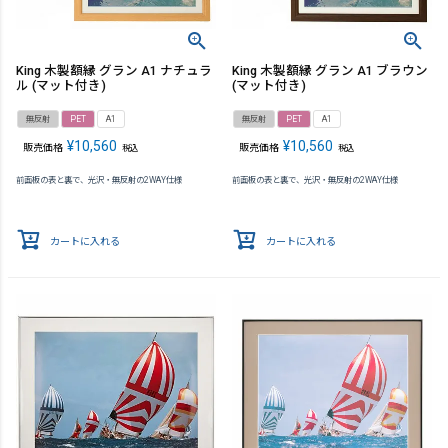
King 木製額縁 グラン A1 ナチュラ
King 木製額縁 グラン A1 ブラウン
ル (マット付き)
(マット付き)
無反射
PET
A1
無反射
PET
A1
¥
10,560
¥
10,560
販売価格
販売価格
税込
税込
前面板の表と裏で、光沢・無反射の2WAY仕様
前面板の表と裏で、光沢・無反射の2WAY仕様
カートに入れる
カートに入れる