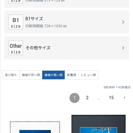
印刷物規格 515 × 728 ㎜
B1サイズ
印刷物規格 728 × 1030 ㎜
その他サイズ
並び替え
価格が安い順
価格が高い順
新着順
レビュー順
585
件中
1
-
40
件表示
1
2
…
15