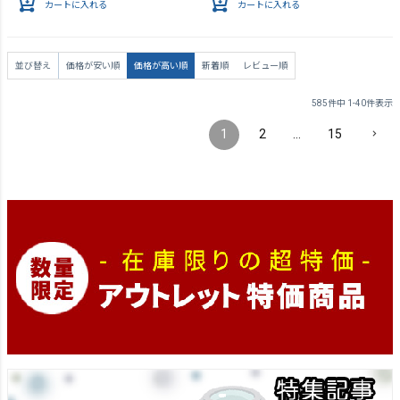
カートに入れる
カートに入れる
並び替え
価格が安い順
価格が高い順
新着順
レビュー順
585
件中
1
-
40
件表示
1
2
…
15