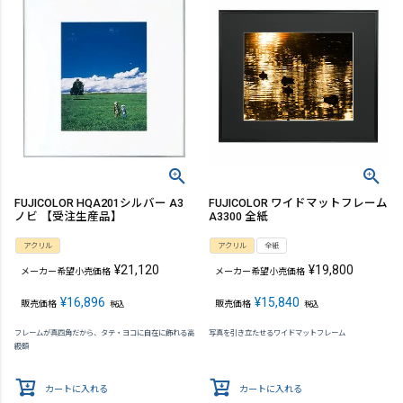
FUJICOLOR HQA201シルバー A3
FUJICOLOR ワイドマットフレーム
ノビ 【受注生産品】
A3300 全紙
アクリル
アクリル
全紙
¥
21,120
¥
19,800
メーカー希望小売価格
メーカー希望小売価格
¥
16,896
¥
15,840
販売価格
販売価格
税込
税込
フレームが真四角だから、タテ・ヨコに自在に飾れる高
写真を引き立たせるワイドマットフレーム
級額
カートに入れる
カートに入れる