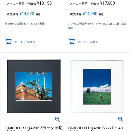
¥
18,150
¥
17,600
メーカー希望小売価格
メーカー希望小売価格
¥
14,520
¥
14,080
販売価格
販売価格
税込
税込
落ち着きと高級感あふれるアルミ額縁
フレームが真四角だから、タテ・ヨコに自在に飾れる高
級額
カートに入れる
カートに入れる
FUJICOLOR HQA202ブラック 半切
FUJICOLOR HQA201シルバー A3