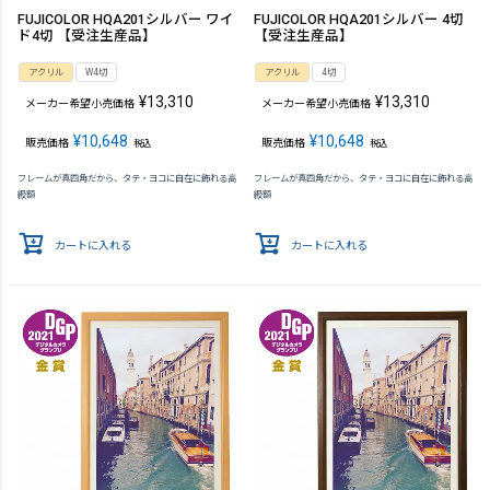
FUJICOLOR HQA201シルバー ワイ
FUJICOLOR HQA201シルバー 4切
ド4切 【受注生産品】
【受注生産品】
アクリル
W4切
アクリル
4切
¥
13,310
¥
13,310
メーカー希望小売価格
メーカー希望小売価格
¥
10,648
¥
10,648
販売価格
販売価格
税込
税込
フレームが真四角だから、タテ・ヨコに自在に飾れる高
フレームが真四角だから、タテ・ヨコに自在に飾れる高
級額
級額
カートに入れる
カートに入れる