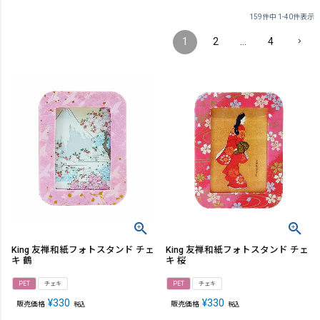
159
件中
1
-
40
件表示
1
2
…
4
King 友禅和紙フォトスタンド チェ
King 友禅和紙フォトスタンド チェ
キ 鶴
キ 桜
PET
チェキ
PET
チェキ
¥
330
¥
330
販売価格
販売価格
税込
税込