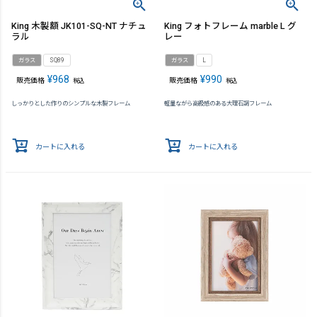
King 木製額 JK101-SQ-NT ナチュ
King フォトフレーム marble L グ
ラル
レー
ガラス
SQ89
ガラス
L
¥
968
¥
990
販売価格
販売価格
税込
税込
しっかりとした作りのシンプルな木製フレーム
軽量ながら高級感のある大理石調フレーム
カートに入れる
カートに入れる