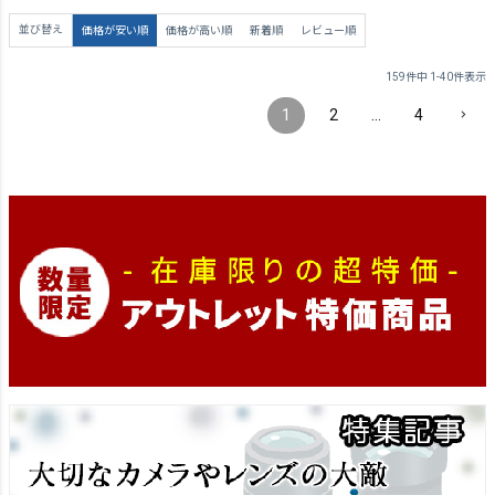
並び替え
価格が安い順
価格が高い順
新着順
レビュー順
159
件中
1
-
40
件表示
1
2
…
4