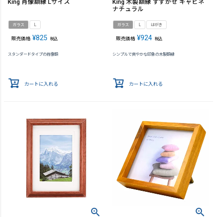
King 肖像額縁 Lサイズ
King 木製額縁 すずかぜ キャビネ
ナチュラル
ガラス
L
ガラス
L
はがき
¥
825
¥
924
販売価格
販売価格
税込
税込
スタンダードタイプの肖像額
シンプルで爽やかな印象の木製額縁
カートに入れる
カートに入れる