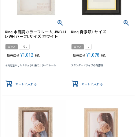
King 木目調カラーフレーム JWC-H
King 肖像額 Lサイズ
L-WH ハーフLサイズ ホワイト
ガラス
1/2L
ガラス
L
¥
1,012
¥
1,078
販売価格
販売価格
税込
税込
木目を活かしたナチュラル系のカラーフレーム
スタンダードタイプの肖像額
カートに入れる
カートに入れる