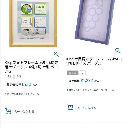
King 木目調カラーフレーム JWC-L
King フォトフレーム 4切・6切兼
-PU Lサイズ パープル
用 ナチュラル 4切/6切 木製 ベー
ジュ
ガラス
L
4切
6切
¥
1,232
販売価格
税込
¥
1,210
販売価格
税込
木目を活かしたナチュラル系のカラーフレーム
四切・六切兼用のフォトフレーム
カートに入れる
カートに入れる