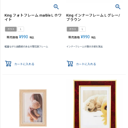
King フォトフレーム marble L ホワ
King インナーフレーム L グレー/
イト
ブラウン
ガラス
L
ガラス
L
¥
990
¥
990
販売価格
販売価格
税込
税込
軽量ながら高級感のある大理石調フレーム
インナーフレームが奥行き感を演出
カートに入れる
カートに入れる