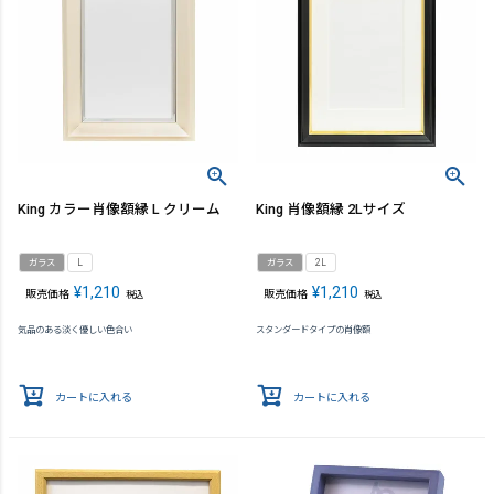
King カラー肖像額縁 L クリーム
King 肖像額縁 2Lサイズ
ガラス
L
ガラス
2L
¥
1,210
¥
1,210
販売価格
販売価格
税込
税込
気品のある淡く優しい色合い
スタンダードタイプの肖像額
カートに入れる
カートに入れる