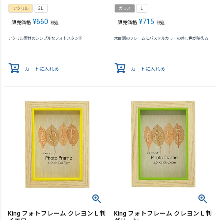
アクリル
2L
ガラス
L
¥
660
¥
715
販売価格
販売価格
税込
税込
アクリル素材のシンプルなフォトスタンド
木目調のフレームにパステルカラーの差し色が映える
カートに入れる
カートに入れる
King フォトフレーム クレヨン L 判
King フォトフレーム クレヨン L 判