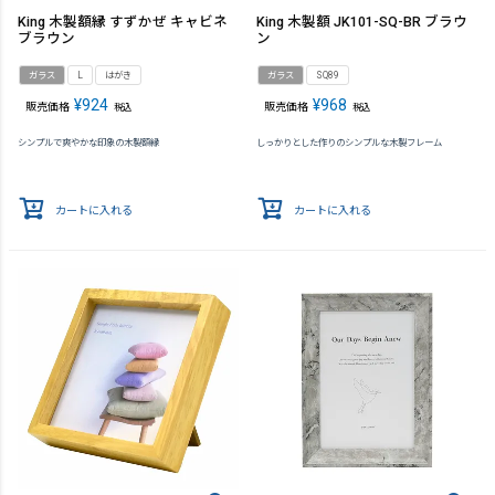
King 木製額縁 すずかぜ キャビネ
King 木製額 JK101-SQ-BR ブラウ
ブラウン
ン
ガラス
L
はがき
ガラス
SQ89
¥
924
¥
968
販売価格
販売価格
税込
税込
シンプルで爽やかな印象の木製額縁
しっかりとした作りのシンプルな木製フレーム
カートに入れる
カートに入れる