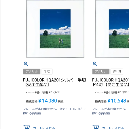
アクリル
半切
アクリル
W4切
FUJICOLOR HQA201シルバー 半切
FUJICOLOR HQA
【受注生産品】
ド4切 【受注生産品
¥
17,600
¥
13,31
メーカー希望小売価格
メーカー希望小売価格
¥
14,080
¥
10,648
販売価格
税込
販売価格
フレームが真四角だから、タテ・ヨコに自在に
フレームが真四角だから、
飾れる高級額
飾れる高級額
カートに入れる
カートに入れる