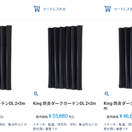
カートに入れる
カートに入
テンDL 2×3m
King 防炎ダークカーテンDL 2×2m
King 防炎ダー
m
¥
55,880
¥
46,
税込
販売価格
税込
販売価格
学校、集会所などの
スタジオ、暗室、研究所、学校、集会所などの
スタジオ、暗室、研
遮光用に最適です
遮光用に最適です