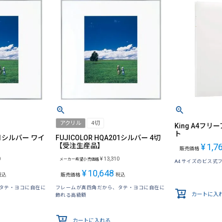
アクリル
4切
King A4フリ
ト
201シルバー ワイ
FUJICOLOR HQA201シルバー 4切
】
【受注生産品】
¥
1,7
販売価格
0
¥
13,310
メーカー希望小売価格
A4サイズのビス式
¥
10,648
税込
販売価格
税込
タテ・ヨコに自在に
フレームが真四角だから、タテ・ヨコに自在に
カートに入
飾れる高級額
カートに入れる