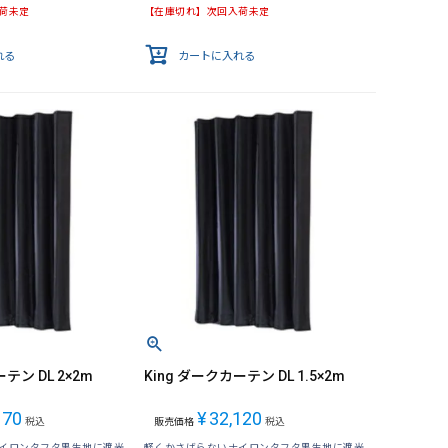
荷未定
【在庫切れ】次回入荷未定
れる
カートに入れる
テン DL 2×2m
King ダークカーテン DL 1.5×2m
170
¥
32,120
税込
販売価格
税込
イロンタフタ黒生地に遮光
軽くかさばらないナイロンタフタ黒生地に遮光