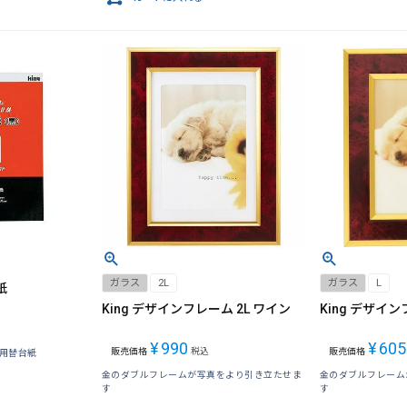
ガラス
2L
ガラス
L
紙
King デザインフレーム 2L ワイン
King デザイン
¥
990
¥
605
販売価格
税込
販売価格
充用替台紙
金のダブルフレームが写真をより引き立たせま
金のダブルフレーム
す
す