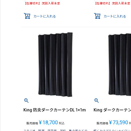
【在庫切れ】次回入荷未定
【在庫切れ】次回入荷未定
カートに入れる
カートに入れる
King 防炎ダークカーテンDL 1×1m
King ダークカーテン 
¥
18,700
¥
73,590
販売価格
税込
販売価格
スタジオ、暗室、研究所、学校、集会所などの
軽くかさばらないナイロン