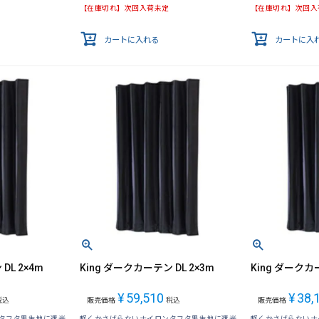
【在庫切れ】次回入荷未定
【在庫切れ】次回入
カートに入れる
カートに入
DL 2×4m
King ダークカーテン DL 2×3m
King ダークカー
¥
59,510
¥
38,
税込
販売価格
税込
販売価格
タフタ黒生地に遮光
軽くかさばらないナイロンタフタ黒生地に遮光
軽くかさばらないナ