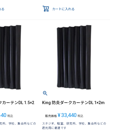
れる
カートに入れる
クカーテンDL 1.5×2
King 防炎ダークカーテンDL 1×2m
640
¥
33,440
税込
販売価格
税込
究所、学校、集会所などの
スタジオ、暗室、研究所、学校、集会所などの
遮光用に最適です