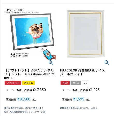
【アウトレット】AGFA デジタル
FUJICOLOR 肖像額縁2Lサイズ
フォトフレーム Realiview APF170
パールホワイト
0Wi-Fi
アウトレット
訳あり品
NEW
ガラス
2L
¥
47,850
¥
1,925
メーカー希望小売価格
メーカー希望小売価格
¥
36,580
¥
1,595
販売価格
販売価格
税込
税込
離れた家族や友達と、思い出を共有しよう
肖像写真を優雅に演出するフレームカラー
Wi-Fi対応 操作が簡単なタッチスクリーン式