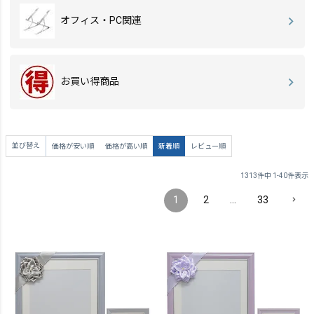
オフィス・PC関連
お買い得商品
並び替え
価格が安い順
価格が高い順
新着順
レビュー順
1313
件中
1
-
40
件表示
1
2
…
33