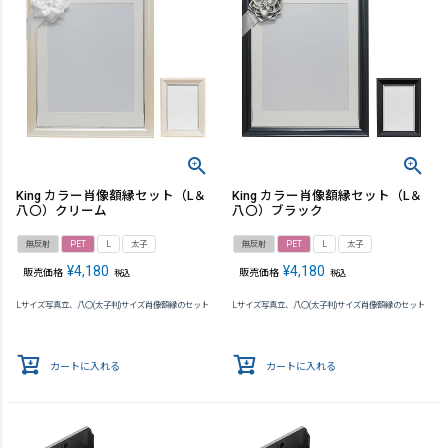
King カラー肖像額縁セット（L＆
King カラー肖像額縁セット（L＆
八〇）クリーム
八〇）ブラック
無反射
PET
L
太子
無反射
PET
L
太子
¥
4,180
¥
4,180
販売価格
販売価格
税込
税込
Lサイズ写真立、八〇(太子判)サイズ肖像額縁のセット
Lサイズ写真立、八〇(太子判)サイズ肖像額縁のセット
カートに入れる
カートに入れる