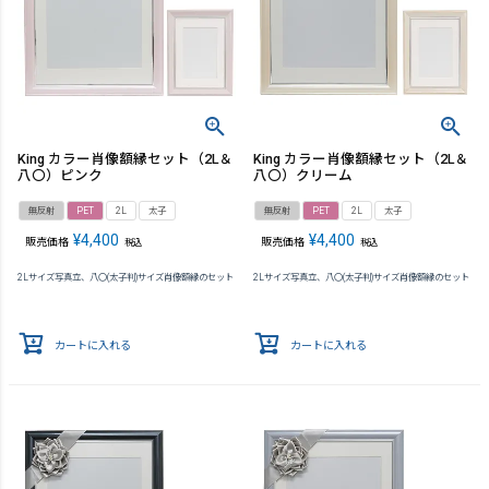
King カラー肖像額縁セット（2L＆
King カラー肖像額縁セット（2L＆
八〇）ピンク
八〇）クリーム
無反射
PET
2L
太子
無反射
PET
2L
太子
¥
4,400
¥
4,400
販売価格
販売価格
税込
税込
2Lサイズ写真立、八〇(太子判)サイズ肖像額縁のセット
2Lサイズ写真立、八〇(太子判)サイズ肖像額縁のセット
カートに入れる
カートに入れる