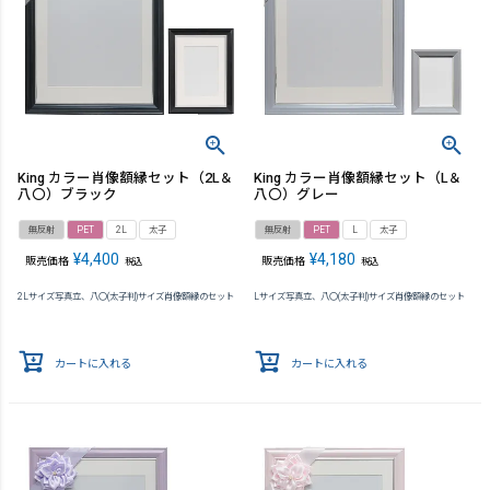
King カラー肖像額縁セット（2L＆
King カラー肖像額縁セット（L＆
八〇）ブラック
八〇）グレー
無反射
PET
2L
太子
無反射
PET
L
太子
¥
4,400
¥
4,180
販売価格
販売価格
税込
税込
2Lサイズ写真立、八〇(太子判)サイズ肖像額縁のセット
Lサイズ写真立、八〇(太子判)サイズ肖像額縁のセット
カートに入れる
カートに入れる