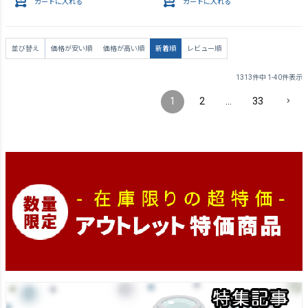
カートに入れる
カートに入れる
並び替え
価格が安い順
価格が高い順
新着順
レビュー順
1313
件中
1
-
40
件表示
1
2
…
33