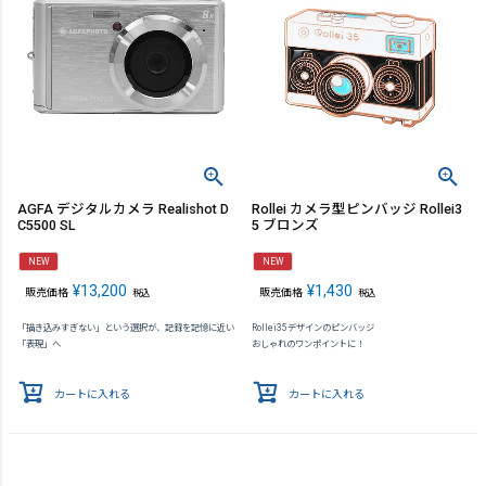
AGFA デジタルカメラ Realishot D
Rollei カメラ型ピンバッジ Rollei3
C5500 SL
5 ブロンズ
NEW
NEW
¥
13,200
¥
1,430
販売価格
販売価格
税込
税込
「描き込みすぎない」という選択が、記録を記憶に近い
Rollei35デザインのピンバッジ
「表現」へ
おしゃれのワンポイントに！
カートに入れる
カートに入れる