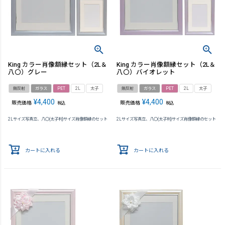
King カラー肖像額縁セット（2L＆
King カラー肖像額縁セット（2L＆
八〇）グレー
八〇）バイオレット
無反射
ガラス
PET
2L
太子
無反射
ガラス
PET
2L
太子
¥
4,400
¥
4,400
販売価格
販売価格
税込
税込
2Lサイズ写真立、八〇(太子判)サイズ肖像額縁のセット
2Lサイズ写真立、八〇(太子判)サイズ肖像額縁のセット
カートに入れる
カートに入れる