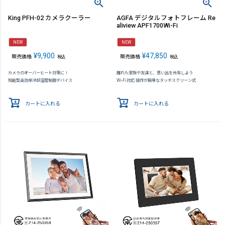
King PFH-02 カメラクーラー
AGFA デジタルフォトフレーム Re
aliview APF1700Wi-Fi
NEW
NEW
¥
9,900
¥
47,850
販売価格
販売価格
税込
税込
カメラのオーバーヒート対策に！
離れた家族や友達と、思い出を共有しよう
知能型高効率冷却温度制御デバイス
Wi-Fi対応 操作が簡単なタッチスクリーン式
カートに入れる
カートに入れる