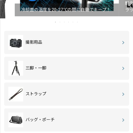
耐
冷却面の温度を20-27℃の間に自動でキープ！
ラ
撮影用品
三脚・一脚
ストラップ
バッグ・ポーチ