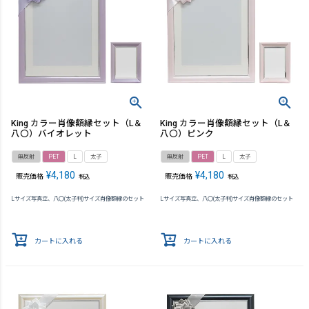
King カラー肖像額縁セット（L＆
King カラー肖像額縁セット（L＆
八〇）バイオレット
八〇）ピンク
無反射
PET
L
太子
無反射
PET
L
太子
¥
4,180
¥
4,180
販売価格
販売価格
税込
税込
Lサイズ写真立、八〇(太子判)サイズ肖像額縁のセット
Lサイズ写真立、八〇(太子判)サイズ肖像額縁のセット
カートに入れる
カートに入れる