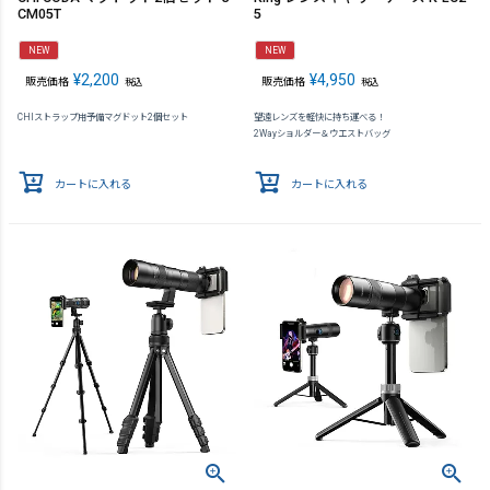
CM05T
5
NEW
NEW
¥
2,200
¥
4,950
販売価格
販売価格
税込
税込
CHIストラップ用予備マグドット2個セット
望遠レンズを軽快に持ち運べる！
2Wayショルダー＆ウエストバッグ
カートに入れる
カートに入れる