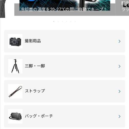
耐
冷却面の温度を20-27℃の間に自動でキープ！
ラ
撮影用品
三脚・一脚
ストラップ
バッグ・ポーチ