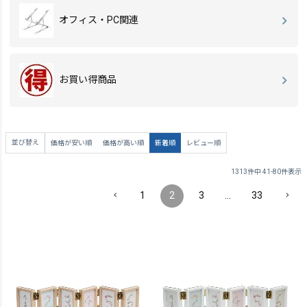
オフィス・PC関連
お買い得商品
並び替え
価格が安い順
価格が高い順
新着順
レビュー順
1313
件中
41
-
80
件表示
1
2
3
…
33