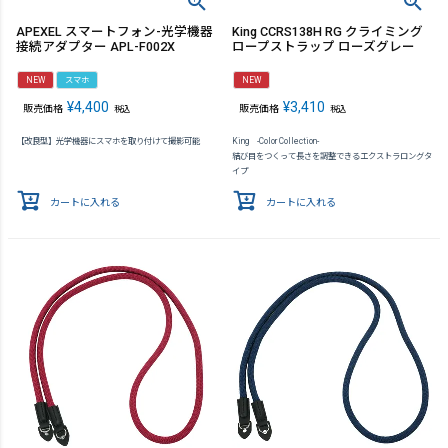
APEXEL スマートフォン-光学機器
King CCRS138H RG クライミング
接続アダプター APL-F002X
ロープストラップ ローズグレー
NEW
スマホ
NEW
¥
4,400
¥
3,410
販売価格
販売価格
税込
税込
【改良型】光学機器にスマホを取り付けて撮影可能
King -Color Collection-
結び目をつくって長さを調整できるエクストラロングタ
イプ
カートに入れる
カートに入れる