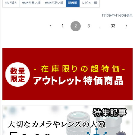
並び替え
価格が安い順
価格が高い順
新着順
レビュー順
1313
件中
41
-
80
件表示
1
2
3
…
33