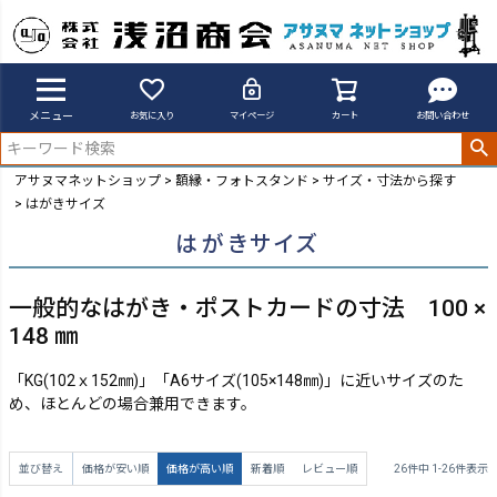
メニュー
お気に入り
マイページ
カート
お問い合わせ
アサヌマネットショップ
額縁・フォトスタンド
サイズ・寸法から探す
はがきサイズ
はがきサイズ
一般的なはがき・ポストカードの寸法 100 ×
148 ㎜
「KG(102ｘ152㎜)」「A6サイズ(105×148㎜)」に近いサイズのた
め、ほとんどの場合兼用できます。
並び替え
価格が安い順
価格が高い順
新着順
レビュー順
26
件中
1
-
26
件表示