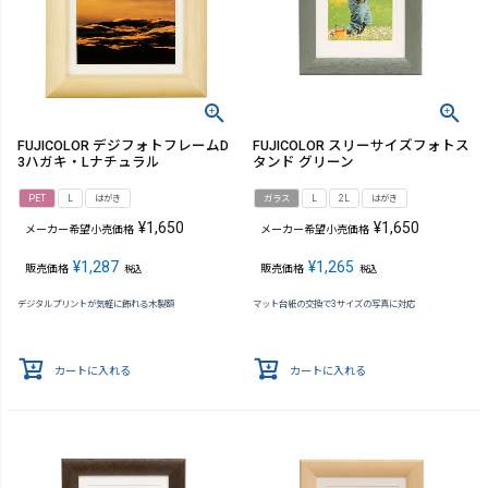
FUJICOLOR デジフォトフレームD
FUJICOLOR スリーサイズフォトス
3ハガキ・Lナチュラル
タンド グリーン
PET
L
はがき
ガラス
L
2L
はがき
¥
1,650
¥
1,650
メーカー希望小売価格
メーカー希望小売価格
¥
1,287
¥
1,265
販売価格
販売価格
税込
税込
デジタルプリントが気軽に飾れる木製額
マット台紙の交換で3サイズの写真に対応
カートに入れる
カートに入れる