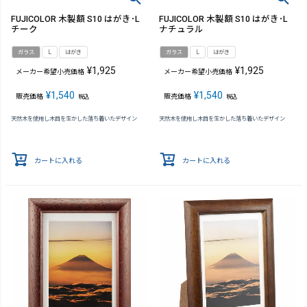
FUJICOLOR 木製額 S10 はがき･L
FUJICOLOR 木製額 S10 はがき･L
チーク
ナチュラル
ガラス
L
はがき
ガラス
L
はがき
¥
1,925
¥
1,925
メーカー希望小売価格
メーカー希望小売価格
¥
1,540
¥
1,540
販売価格
販売価格
税込
税込
天然木を使用し木目を生かした落ち着いたデザイン
天然木を使用し木目を生かした落ち着いたデザイン
カートに入れる
カートに入れる