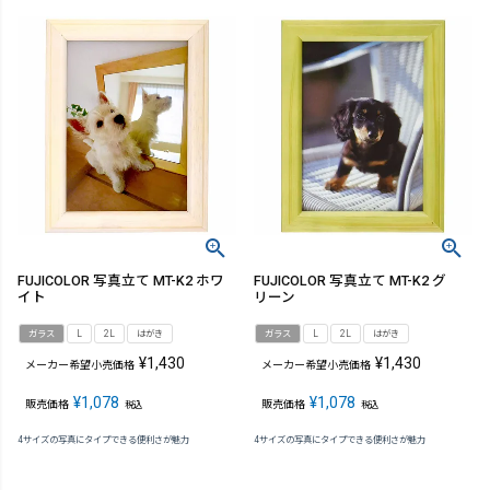
FUJICOLOR 写真立て MT-K2 ホワ
FUJICOLOR 写真立て MT-K2 グ
イト
リーン
ガラス
L
2L
はがき
ガラス
L
2L
はがき
¥
1,430
¥
1,430
メーカー希望小売価格
メーカー希望小売価格
¥
1,078
¥
1,078
販売価格
販売価格
税込
税込
4サイズの写真にタイプできる便利さが魅力
4サイズの写真にタイプできる便利さが魅力