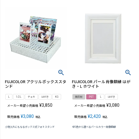
FUJICOLOR アクリルボックススタ
FUJICOLOR パール肖像額縁 はが
ンド
き・L ホワイト
L
1/2L
チェキ
はがき
KG
無反射
PET
L
はがき
¥
3,850
¥
3,080
メーカー希望小売価格
メーカー希望小売価格
¥
3,080
¥
2,420
販売価格
販売価格
税込
税込
小物入れにもなるボックス式フォトスタンド
全5色から選べるパールカラー肖像額縁