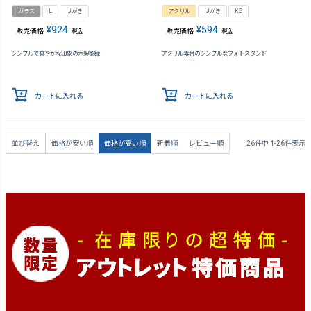
ガラス
L
はがき
アクリル
はがき
KG
¥
924
¥
594
販売価格
販売価格
税込
税込
シンプルで爽やかな印象の木製額縁
アクリル素材のシンプルなフォトスタンド
カートに入れる
カートに入れる
並び替え
価格が安い順
価格が高い順
新着順
レビュー順
26
件中
1
-
26
件表示