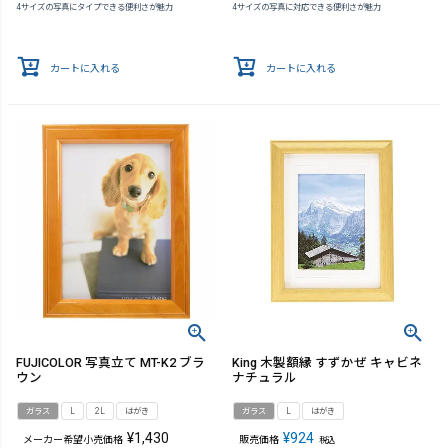
4サイズの写真にタイプできる便利さが魅力
4サイズの写真に対応できる便利さが魅力
カートに入れる
カートに入れる
FUJICOLOR 写真立て MT-K2 ブラ
King 木製額縁 すずかぜ キャビネ
ウン
ナチュラル
ガラス
L
2L
はがき
ガラス
L
はがき
¥
1,430
¥
924
メーカー希望小売価格
販売価格
税込