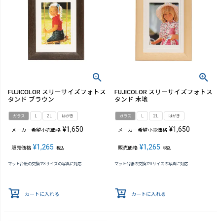
FUJICOLOR スリーサイズフォトス
FUJICOLOR スリーサイズフォトス
タンド ブラウン
タンド 木地
ガラス
L
2L
はがき
ガラス
L
2L
はがき
¥
1,650
¥
1,650
メーカー希望小売価格
メーカー希望小売価格
¥
1,265
¥
1,265
販売価格
販売価格
税込
税込
マット台紙の交換で3サイズの写真に対応
マット台紙の交換で3サイズの写真に対応
カートに入れる
カートに入れる