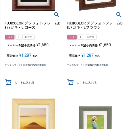
FUJICOLOR デジフォトフレームD
FUJICOLOR デジフォトフレームD
3ハガキ・L ローズ
3ハガキ・Lブラウン
PET
L
はがき
PET
L
はがき
¥
1,650
¥
1,650
メーカー希望小売価格
メーカー希望小売価格
¥
1,287
¥
1,287
販売価格
販売価格
税込
税込
デジタルプリントが気軽に飾れる木製額
デジタルプリントが気軽に飾れる木製額
カートに入れる
カートに入れる