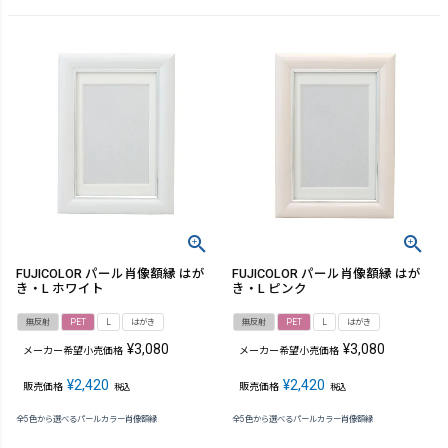
FUJICOLOR パール肖像額縁 はが
FUJICOLOR パール肖像額縁 はが
き・L ホワイト
き・L ピンク
無反射
PET
L
はがき
無反射
PET
L
はがき
¥
3,080
¥
3,080
メーカー希望小売価格
メーカー希望小売価格
¥
2,420
¥
2,420
販売価格
販売価格
税込
税込
全5色から選べるパールカラー肖像額縁
全5色から選べるパールカラー肖像額縁