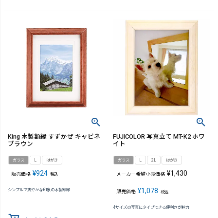
King 木製額縁 すずかぜ キャビネ
FUJICOLOR 写真立て MT-K2 ホワ
ブラウン
イト
ガラス
L
はがき
ガラス
L
2L
はがき
¥
924
¥
1,430
販売価格
メーカー希望小売価格
税込
¥
1,078
シンプルで爽やかな印象の木製額縁
販売価格
税込
4サイズの写真にタイプできる便利さが魅力