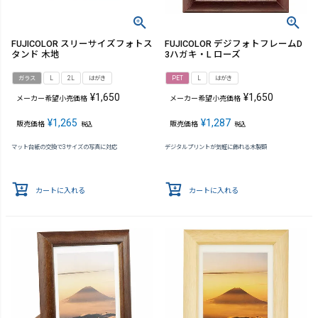
FUJICOLOR スリーサイズフォトス
FUJICOLOR デジフォトフレームD
タンド 木地
3ハガキ・L ローズ
ガラス
L
2L
はがき
PET
L
はがき
¥
1,650
¥
1,650
メーカー希望小売価格
メーカー希望小売価格
¥
1,265
¥
1,287
販売価格
販売価格
税込
税込
マット台紙の交換で3サイズの写真に対応
デジタルプリントが気軽に飾れる木製額
カートに入れる
カートに入れる