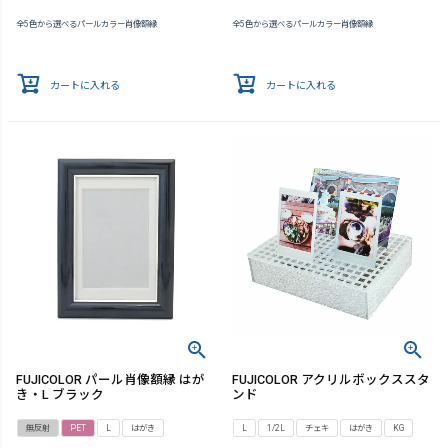
全5色から選べるパールカラー肖像額縁
全5色から選べるパールカラー肖像額縁
カートに入れる
カートに入れる
FUJICOLOR パール肖像額縁 はが
FUJICOLOR アクリルボックススタ
き・L ブラック
ンド
無反射
PET
L
はがき
L
1/2L
チェキ
はがき
KG