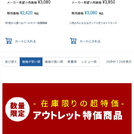
¥
3,080
¥
3,850
メーカー希望小売価格
メーカー希望小売価格
¥
2,420
¥
3,080
販売価格
販売価格
税込
税込
全5色から選べるパールカラー肖像額縁
小物入れにもなるボックス式フォトスタンド
カートに入れる
カートに入れる
並び替え
価格が安い順
価格が高い順
新着順
レビュー順
26
件中
1
-
26
件表示