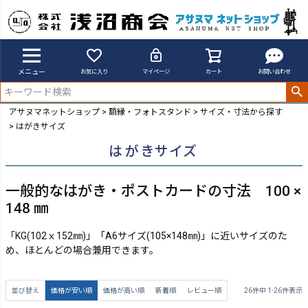
メニュー
お気に入り
マイページ
カート
お問い合わせ
アサヌマネットショップ
額縁・フォトスタンド
サイズ・寸法から探す
はがきサイズ
はがきサイズ
一般的なはがき・ポストカードの寸法 100 ×
148 ㎜
「KG(102ｘ152㎜)」「A6サイズ(105×148㎜)」に近いサイズのた
め、ほとんどの場合兼用できます。
並び替え
価格が安い順
価格が高い順
新着順
レビュー順
26
件中
1
-
26
件表示