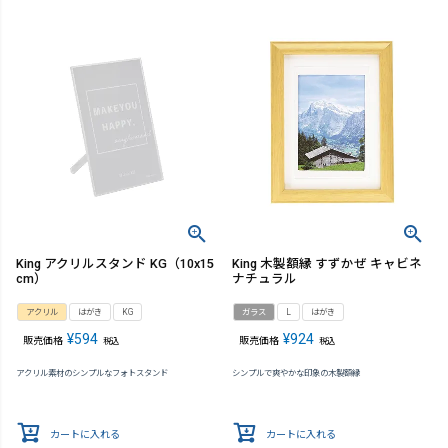
King アクリルスタンド KG（10x15
King 木製額縁 すずかぜ キャビネ
cm）
ナチュラル
アクリル
はがき
KG
ガラス
L
はがき
¥
594
¥
924
販売価格
販売価格
税込
税込
アクリル素材のシンプルなフォトスタンド
シンプルで爽やかな印象の木製額縁
カートに入れる
カートに入れる