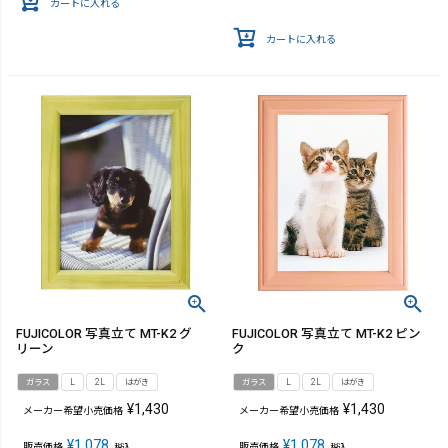
カートに入れる
カートに入れる
FUJICOLOR 写真立て MT-K2 グ
FUJICOLOR 写真立て MT-K2 ピン
リーン
ク
ガラス
L
2L
はがき
ガラス
L
2L
はがき
¥
1,430
¥
1,430
メーカー希望小売価格
メーカー希望小売価格
¥
1,078
¥
1,078
販売価格
販売価格
税込
税込